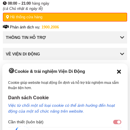
08:00 – 21:00
hàng ngày
(cả Chủ nhật & ngày lễ)
Hệ thống cửa hàng
Phản ánh dịch vụ:
1900.2006
THÔNG TIN HỖ TRỢ
VỀ VIỆN DI ĐỘNG
Cookie & trải nghiệm Viện Di Động
KẾT NỐI VỚI VIỆN DI ĐỘNG
Cookie giúp website hoạt động ổn định và hỗ trợ trải nghiệm mua sắm
thuận tiện hơn.
Danh sách Cookie
Công Ty TNHH Công Nghệ và Đầu Tư Viện Di Động - 73 Trần Quang Khải, Phường Tân
Việc từ chối một số loại cookie có thể ảnh hưởng đến hoạt
Định, TP HCM. Mã số doanh nghiệp: 0317265132 - Ngày cấp: 25/04/2022 - Nơi cấp: Sở
động của một số chức năng trên website.
kế hoạch và đầu tư TP Hồ Chí Minh. Giám đốc: Nguyễn Ngọc Ngân. Hotline: 1800.6729
(miễn phí) - Email: cskh@viendidong.com - Bản quyền thuộc về Viện Di Động.
Cần thiết (luôn bật)
Cần 