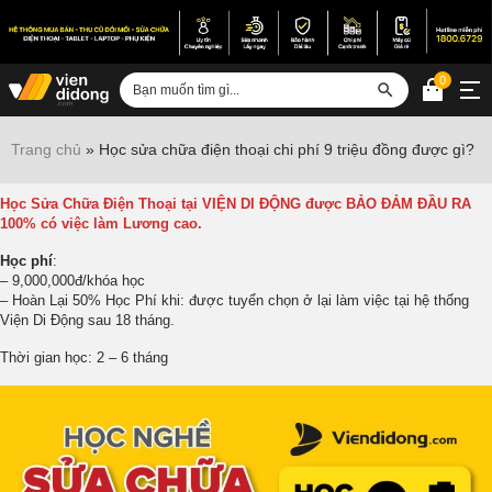
0
Đăng nhập
Trang chủ
»
Học sửa chữa điện thoại chi phí 9 triệu đồng được gì?
Sửa iPhone
Học Sửa Chữa Điện Thoại tại VIỆN DI ĐỘNG được BẢO ĐẢM ĐẦU RA
Sửa Android
100% có việc làm Lương cao.
Học phí
:
Sửa Vertu
– 9,000,000đ/khóa học
– Hoàn Lại 50% Học Phí khi: được tuyển chọn ở lại làm việc tại hệ thống
Sửa iPad
Viện Di Động sau 18 tháng.
Sửa Macbook
Thời gian học: 2 – 6 tháng
Sửa Laptop
Sửa chữa thiết bị khác
Điện thoại