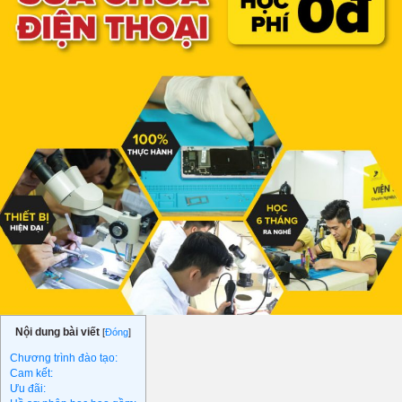
Phụ kiện
Hệ thống:
17 cửa hàng
Tổng đài:
1800.6729
(miễn phí)
(Giờ làm việc: 08h00 - 21h00)
Giới thiệu
Viện Di Động
Tin công nghệ
Đặt lịch ngay
Nội dung bài viết
[
Đóng
]
Chương trình đào tạo:
Cam kết:
Ưu đãi: