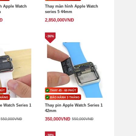
h Apple Watch
Thay màn hình Apple Watch
m
series 5 44mm
Đ
2,850,000
VNĐ
-36%
PHÚT
THAY 45 - 60 PHÚT
THÁNG
BẢO HÀNH 3 THÁNG
e Watch Series 1
Thay pin Apple Watch Series 1
42mm
350,000
VNĐ
550,000
VNĐ
550,000
VNĐ
-38%