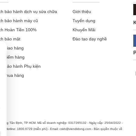
ch bảo hành dịch vụ sửa chữa
Giới thiệu
ch bảo hành máy cũ
Tuyển dụng
K
ch Hoàn Tiền 100%
Khuyến Mãi
ch bảo mật
Đào tạo dạy nghề
ch giao hàng
ch kiểm hàng
ch bảo hành Phụ kiện
ẫn mua hàng
Cần thiết (luôn bật)
Thông tin sản phẩm, khuyến mại & quảng cáo phù hợp
hường Tân Định, TP HCM. Mã số doanh nghiệp: 0317265132 - Ngày cấp: 25/04/2022 -
n. Hotline: 1800.6729 (miễn phí) - Email: cskh@viendidong.com - Bản quyền thuộc về