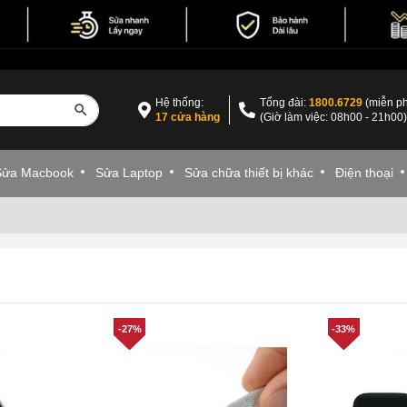
Hệ thống:
Tổng đài:
1800.6729
(miễn ph
17 cửa hàng
(Giờ làm việc: 08h00 - 21h00
Sửa Macbook
Sửa Laptop
Sửa chữa thiết bị khác
Điện thoại
-27%
-33%