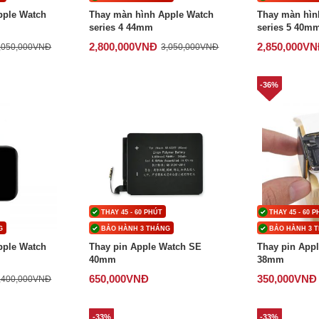
pple Watch
Thay màn hình Apple Watch
Thay màn hìn
series 4 44mm
series 5 40m
2,800,000
VNĐ
2,850,000
VN
,050,000
VNĐ
3,050,000
VNĐ
-36%
THAY 45 - 60 PHÚT
THAY 45 - 60 
G
BẢO HÀNH 3 THÁNG
BẢO HÀNH 3 
pple Watch
Thay pin Apple Watch SE
Thay pin Appl
40mm
38mm
650,000
VNĐ
350,000
VNĐ
,400,000
VNĐ
-33%
-33%