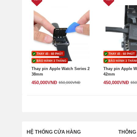
THAY 45 - 60 PHÚT
THAY 45 - 60 PHÚT
BẢO HÀNH 3 THÁNG
BẢO HÀNH 3 THÁN
Thay pin Apple Watch Series 2
Thay pin Apple W
38mm
42mm
450,000
VNĐ
450,000
VNĐ
650,000
VNĐ
650
HỆ THỐNG CỬA HÀNG
THÔNG 