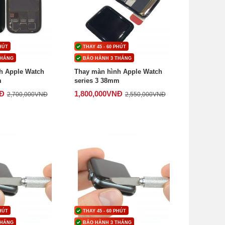
PHÚT
THAY 45 - 60 PHÚT
THÁNG
BẢO HÀNH 3 THÁNG
h Apple Watch
Thay màn hình Apple Watch
m
series 3 38mm
Đ
1,800,000
VNĐ
2,700,000
VNĐ
2,550,000
VNĐ
PHÚT
THAY 45 - 60 PHÚT
THÁNG
BẢO HÀNH 3 THÁNG