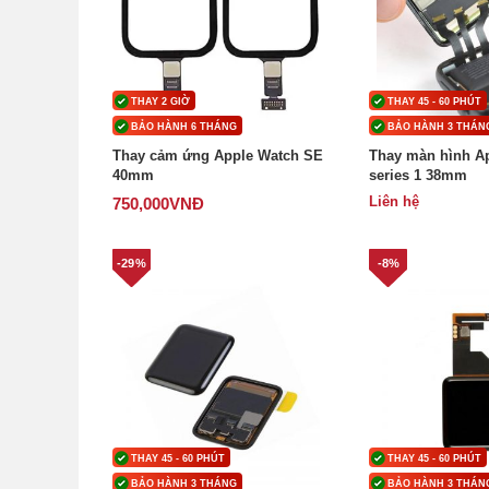
THAY 2 GIỜ
THAY 45 - 60 PHÚT
BẢO HÀNH 6 THÁNG
BẢO HÀNH 3 THÁN
Thay cảm ứng Apple Watch SE
Thay màn hình A
40mm
series 1 38mm
Liên hệ
750,000
VNĐ
-29%
-8%
THAY 45 - 60 PHÚT
THAY 45 - 60 PHÚT
BẢO HÀNH 3 THÁNG
BẢO HÀNH 3 THÁN