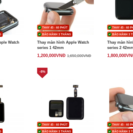
THAY 45 - 60 PHÚT
THAY 45 - 60 
G
BẢO HÀNH 3 THÁNG
BẢO HÀNH 3 
pple Watch
Thay màn hình Apple Watch
Thay màn hìn
series 1 42mm
series 2 42m
1,200,000
VNĐ
1,800,000
VN
1,650,000
VNĐ
-8%
THAY 45 - 60 PHÚT
THAY 45 - 60 
G
BẢO HÀNH 3 THÁNG
BẢO HÀNH 3 