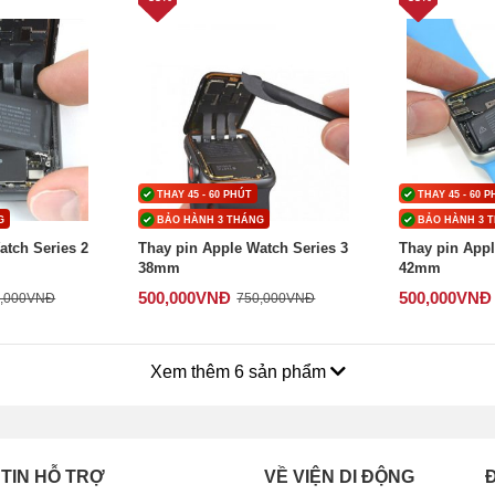
THAY 45 - 60 PHÚT
THAY 45 - 60 
G
BẢO HÀNH 3 THÁNG
BẢO HÀNH 3 
atch Series 2
Thay pin Apple Watch Series 3
Thay pin Appl
38mm
42mm
500,000
VNĐ
500,000
VNĐ
,000
VNĐ
750,000
VNĐ
Xem thêm 6 sản phẩm
TIN HỖ TRỢ
VỀ VIỆN DI ĐỘNG