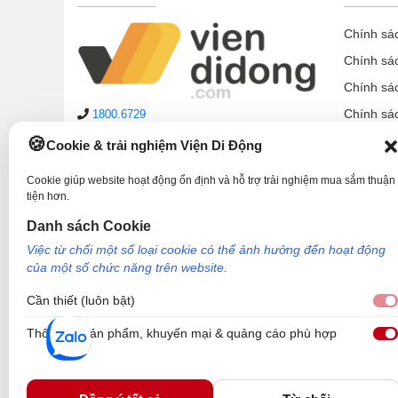
Chính sá
Chính sá
Chính sá
Chính sá
1800.6729
lienhe@viendidong.com
Chính sá
Cookie & trải nghiệm Viện Di Động
08:00 – 21:00
hàng ngày
Chính sá
(cả Chủ nhật & ngày lễ)
Cookie giúp website hoạt động ổn định và hỗ trợ trải nghiệm mua sắm thuận
Chính sá
tiện hơn.
Hệ thống cửa hàng
Hướng d
Danh sách Cookie
Phản ánh dịch vụ:
1900.2006
Việc từ chối một số loại cookie có thể ảnh hưởng đến hoạt động
của một số chức năng trên website.
Cần thiết (luôn bật)
Thông tin sản phẩm, khuyến mại & quảng cáo phù hợp
Công Ty TNHH Công Nghệ và Đầu Tư Viện Di Động - 73 Trần Quang Khải, P
Nơi cấp: Sở kế hoạch và đầu tư TP Hồ Chí Minh. Giám đốc: Nguyễn Ngọc Ngâ
Viện Di Động.