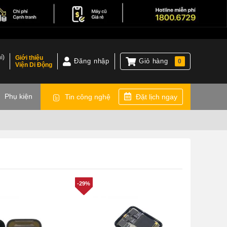
í)
Giới thiệu
Đăng nhập
Giỏ hàng
0
Viện Di Động
)
Phụ kiện
Tin công nghệ
Đặt lịch ngay
-29%