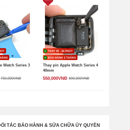
PHÚT
THAY 45 - 60 PHÚT
THÁNG
BẢO HÀNH 3 THÁNG
e Watch Series 3
Thay pin Apple Watch Series 4
40mm
550,000
VNĐ
750,000
VNĐ
890,000
VNĐ
ĐỐI TÁC BẢO HÀNH & SỬA CHỮA ỦY QUYỀN