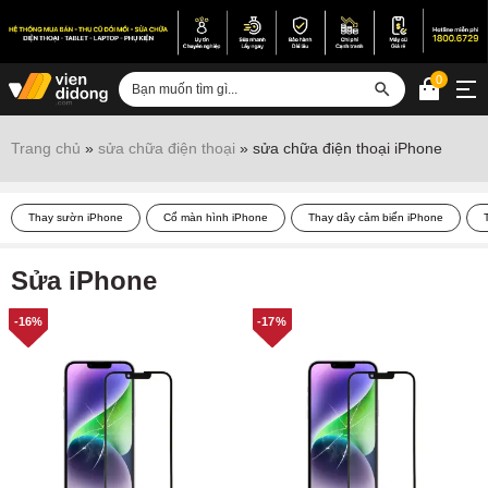
0
Đăng nhập
Trang chủ
»
sửa chữa điện thoại
»
sửa chữa điện thoại iPhone
Sửa iPhone
Thay sườn iPhone
Cổ màn hình iPhone
Thay dây cảm biến iPhone
Sửa Android
Sửa Vertu
Sửa iPhone
Sửa iPad
-16%
-17%
Sửa Macbook
Sửa Laptop
Sửa chữa thiết bị khác
Điện thoại