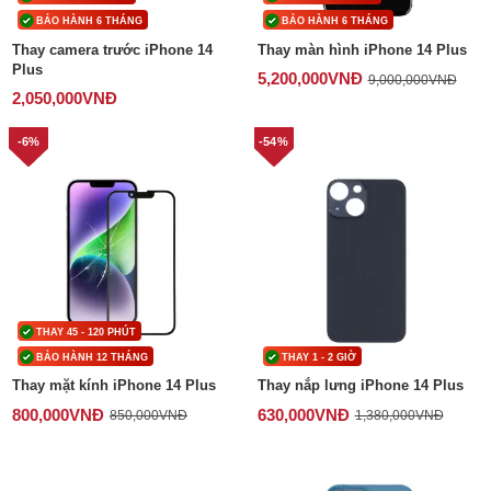
BẢO HÀNH 6 THÁNG
BẢO HÀNH 6 THÁNG
Thay camera trước iPhone 14
Thay màn hình iPhone 14 Plus
Plus
5,200,000
VNĐ
9,000,000
VNĐ
2,050,000
VNĐ
-6%
-54%
THAY 45 - 120 PHÚT
BẢO HÀNH 12 THÁNG
THAY 1 - 2 GIỜ
Thay mặt kính iPhone 14 Plus
Thay nắp lưng iPhone 14 Plus
800,000
VNĐ
630,000
VNĐ
850,000
VNĐ
1,380,000
VNĐ