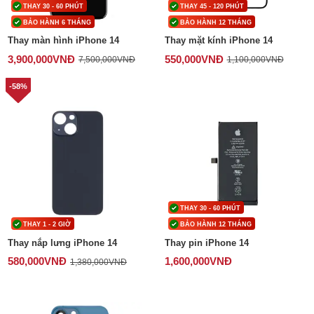
THAY 30 - 60 PHÚT
THAY 45 - 120 PHÚT
BẢO HÀNH 6 THÁNG
BẢO HÀNH 12 THÁNG
Thay màn hình iPhone 14
Thay mặt kính iPhone 14
3,900,000
VNĐ
550,000
VNĐ
7,500,000
VNĐ
1,100,000
VNĐ
-58%
THAY 30 - 60 PHÚT
THAY 1 - 2 GIỜ
BẢO HÀNH 12 THÁNG
Thay nắp lưng iPhone 14
Thay pin iPhone 14
580,000
VNĐ
1,600,000
VNĐ
1,380,000
VNĐ