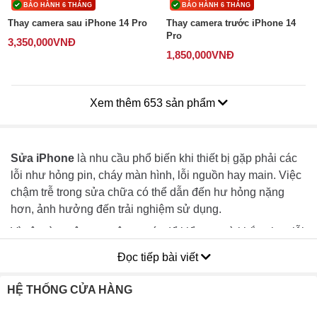
BẢO HÀNH 6 THÁNG
BẢO HÀNH 6 THÁNG
Thay camera sau iPhone 14 Pro
Thay camera trước iPhone 14
Pro
3,350,000
VNĐ
1,850,000
VNĐ
Xem thêm 653 sản phẩm
Sửa iPhone
là nhu cầu phổ biến khi thiết bị gặp phải các
lỗi như hỏng pin, cháy màn hình, lỗi nguồn hay main. Việc
chậm trễ trong sửa chữa có thể dẫn đến hư hỏng nặng
hơn, ảnh hưởng đến trải nghiệm sử dụng.
Vì vậy, tìm một trung tâm uy tín để kiểm tra và khắc phục lỗi
kịp thời là rất cần thiết. Bài viết sau đây sẽ giúp bạn hiểu rõ
Đọc tiếp bài viết
bảng giá và các dịch vụ sửa chữa điện thoạiiPhone
chuyên nghiệp tại
Viện Di Động
.
HỆ THỐNG CỬA HÀNG
Nội dung bài viết
[
Đóng
]