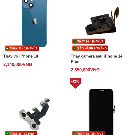
THAY 30 - 60 PHÚT
THAY 30 - 120 PHÚT
BẢO HÀNH 6 THÁNG
Thay vỏ iPhone 14
Thay camera sau iPhone 14
Plus
2,140,000
VNĐ
2,850,000
VNĐ
-42%
THAY 30 - 60 PHÚT
THAY 30 - 60 PHÚT