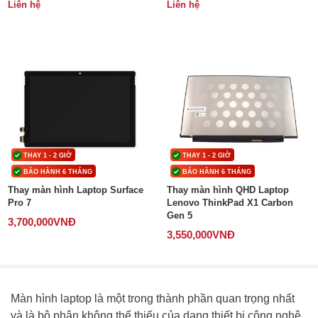
Liên hệ
Liên hệ
THAY 1 - 2 GIỜ
THAY 1 - 2 GIỜ
BẢO HÀNH 6 THÁNG
BẢO HÀNH 6 THÁNG
Thay màn hình Laptop Surface
Thay màn hình QHD Laptop
Pro 7
Lenovo ThinkPad X1 Carbon
Gen 5
3,700,000
VNĐ
3,550,000
VNĐ
Màn hình laptop là một trong thành phần quan trọng nhất
và là bộ phận không thể thiếu của dạng thiết bị công nghệ