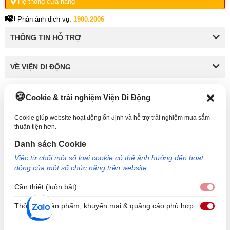
Hệ thống cửa hàng
8. Một vài lưu ý khi sử dụng, bảo quản laptop để màn
hình bền bỉ hơn
Phản ánh dịch vụ:
1900.2006
9. Tạm kết
THÔNG TIN HỖ TRỢ
1. Các lỗi thường gặp trên màn hình
VỀ VIỆN DI ĐỘNG
laptop
Như đã nói, màn hình laptop là một trong những bộ phận
Cookie & trải nghiệm Viện Di Động
KẾT NỐI VỚI VIỆN DI ĐỘNG
quan trọng nhất và cần thiết của một chiếc laptop. Nếu bị
lỗi hoặc vấn đề linh kiện thì thiết bị sẽ trở nên khó sử dụng
Cookie giúp website hoạt động ổn định và hỗ trợ trải nghiệm mua sắm
thuận tiện hơn.
hoặc không còn quan trọng trong các nhu cầu hằng ngày.
Danh sách Cookie
Công Ty TNHH Công Nghệ và Đầu Tư Viện Di Động - 73 Trần Quang Khải, Phường Tân
Việc từ chối một số loại cookie có thể ảnh hưởng đến hoạt
Định, TP HCM. Mã số doanh nghiệp: 0317265132 - Ngày cấp: 25/04/2022 - Nơi cấp: Sở
động của một số chức năng trên website.
kế hoạch và đầu tư TP Hồ Chí Minh. Giám đốc: Nguyễn Ngọc Ngân. Hotline: 1800.6729
(miễn phí) - Email: cskh@viendidong.com - Bản quyền thuộc về Viện Di Động.
Cần thiết (luôn bật)
Cần 
Thông tin sản phẩm, khuyến mại & quảng cáo phù hợp
Thôn