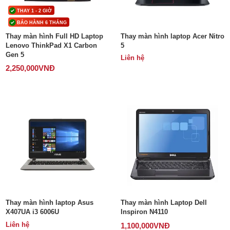
Phụ kiện
THAY 1 - 2 GIỜ
BẢO HÀNH 6 THÁNG
Thay màn hình Full HD Laptop
Thay màn hình laptop Acer Nitro
Lenovo ThinkPad X1 Carbon
5
Hệ thống:
Gen 5
Liên hệ
17 cửa hàng
2,250,000
VNĐ
Tổng đài:
1800.6729
(miễn phí)
(Giờ làm việc: 08h00 - 21h00)
Giới thiệu
Viện Di Động
Tin công nghệ
Đặt lịch ngay
Thay màn hình laptop Asus
Thay màn hình Laptop Dell
X407UA i3 6006U
Inspiron N4110
Liên hệ
1,100,000
VNĐ