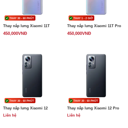
Phụ kiện
THAY 30 - 60 PHÚT
THAY 1 - 2 GIỜ
Thay nắp lưng Xiaomi 11T
Thay nắp lưng Xiaomi 11T Pro
Hệ thống:
450,000
VNĐ
450,000
VNĐ
17 cửa hàng
Tổng đài:
1800.6729
(miễn phí)
(Giờ làm việc: 08h00 - 21h00)
Giới thiệu
Viện Di Động
Tin công nghệ
Đặt lịch ngay
THAY 30 - 60 PHÚT
THAY 30 - 60 PHÚT
Thay nắp lưng Xiaomi 12
Thay nắp lưng Xiaomi 12 Pro
Liên hệ
Liên hệ