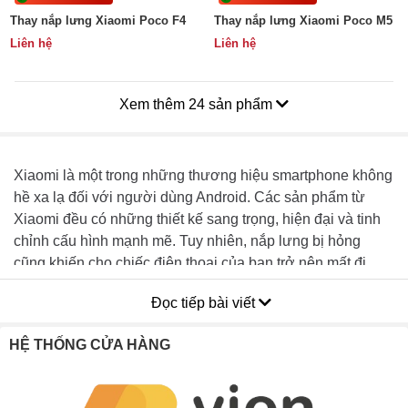
Thay nắp lưng Xiaomi Poco F4
Thay nắp lưng Xiaomi Poco M5
Liên hệ
Liên hệ
Xem thêm 24 sản phẩm
Xiaomi là một trong những thương hiệu smartphone không
hề xa lạ đối với người dùng Android. Các sản phẩm từ
Xiaomi đều có những thiết kế sang trọng, hiện đại và tinh
chỉnh cấu hình mạnh mẽ. Tuy nhiên, nắp lưng bị hỏng
cũng khiến cho chiếc điện thoại của bạn trở nên mất đi
thẩm mỹ. Để giúp cho nắp lưng của bạn trở nên cứng cáp,
Đọc tiếp bài viết
bền bỉ, chất lượng tốt, thì tốt nhất là nên
thay nắp lưng
Xiaomi
mới để mang lại vẻ đẹp hoàn hảo cho máy.
HỆ THỐNG CỬA HÀNG
Nội dung bài viết
[
Đóng
]
1. Những dấu hiệu cho thấy bạn cần thay nắp lưng điện