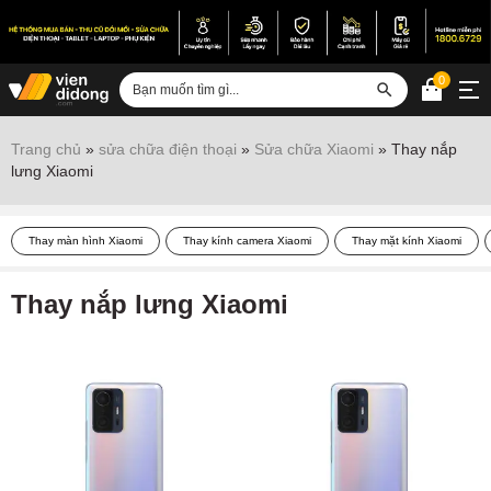
0
Đăng nhập
Trang chủ
»
sửa chữa điện thoại
»
Sửa chữa Xiaomi
»
Thay nắp
lưng Xiaomi
Sửa iPhone
Sửa Android
Thay màn hình Xiaomi
Thay kính camera Xiaomi
Thay mặt kính Xiaomi
Sửa Vertu
Thay nắp lưng Xiaomi
Sửa iPad
Sửa Macbook
Sửa Laptop
Sửa chữa thiết bị khác
Điện thoại