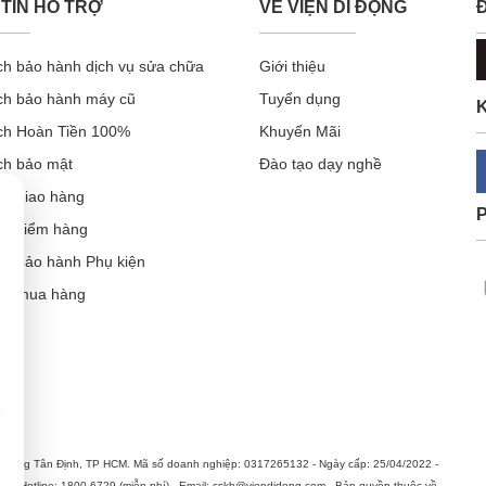
TIN HỖ TRỢ
VỀ VIỆN DI ĐỘNG
ch bảo hành dịch vụ sửa chữa
Giới thiệu
ch bảo hành máy cũ
Tuyển dụng
K
ch Hoàn Tiền 100%
Khuyến Mãi
ch bảo mật
Đào tạo dạy nghề
ch giao hàng
ch kiểm hàng
ch bảo hành Phụ kiện
ẫn mua hàng
Cần thiết (luôn bật)
Thông tin sản phẩm, khuyến mại & quảng cáo phù hợp
hường Tân Định, TP HCM. Mã số doanh nghiệp: 0317265132 - Ngày cấp: 25/04/2022 -
n. Hotline: 1800.6729 (miễn phí) - Email: cskh@viendidong.com - Bản quyền thuộc về