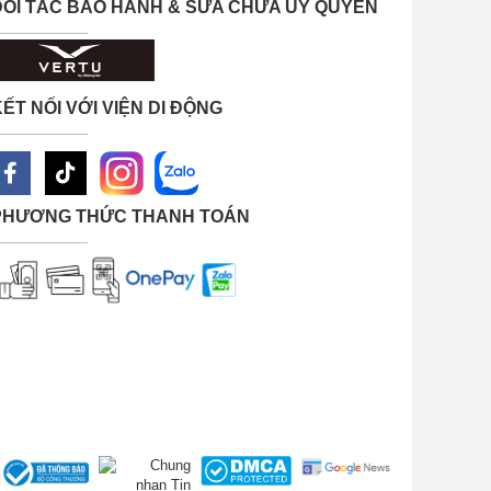
ĐỐI TÁC BẢO HÀNH & SỬA CHỮA ỦY QUYỀN
ẾT NỐI VỚI VIỆN DI ĐỘNG
PHƯƠNG THỨC THANH TOÁN