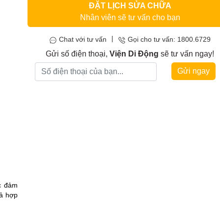
ĐẶT LỊCH SỬA CHỮA
Nhân viên sẽ tư vấn cho bạn
|
Chat với tư vấn
Gọi cho tư vấn: 1800.6729
Gửi số điện thoại,
Viện Di Động
sẽ tư vấn ngay!
Gửi ngay
c đảm
cả hợp