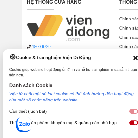
HỆ THỐNG CỬA HÀNG
THÔNG 
Chính sá
Chính sá
Chính sá
Chính sá
1800.6729
lienhe@viendidong.com
Chính sá
Cookie & trải nghiệm Viện Di Động
08:00 – 21:00
hàng ngày
Chính sá
(cả Chủ nhật & ngày lễ)
Cookie giúp website hoạt động ổn định và hỗ trợ trải nghiệm mua sắm thuận
Chính sá
tiện hơn.
Hệ thống cửa hàng
Hướng d
Danh sách Cookie
Phản ánh dịch vụ:
1900.2006
Việc từ chối một số loại cookie có thể ảnh hưởng đến hoạt động
của một số chức năng trên website.
Cần thiết (luôn bật)
Thông tin sản phẩm, khuyến mại & quảng cáo phù hợp
Công Ty TNHH Công Nghệ và Đầu Tư Viện Di Động - 73 Trần Quang Khải, P
Nơi cấp: Sở kế hoạch và đầu tư TP Hồ Chí Minh. Giám đốc: Nguyễn Ngọc Ngâ