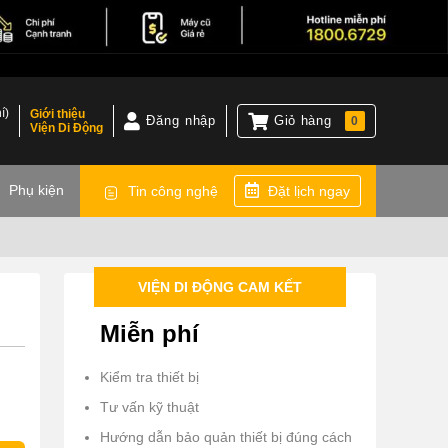
í)
Giới thiệu
Đăng nhập
Giỏ hàng
0
Viện Di Động
)
Phụ kiện
Tin công nghệ
Đặt lịch ngay
VIỆN DI ĐỘNG CAM KẾT
Miễn phí
Kiểm tra thiết bị
Tư vấn kỹ thuật
Hướng dẫn bảo quản thiết bị đúng cách