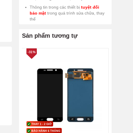
Thông tin trong các thiết bị
tuyệt đối
bảo mật
trong quá trình sửa chữa, thay
thế
Sản phẩm tương tự
-31%
THAY 1 - 2 GIỜ
BẢO HÀNH 6 THÁNG