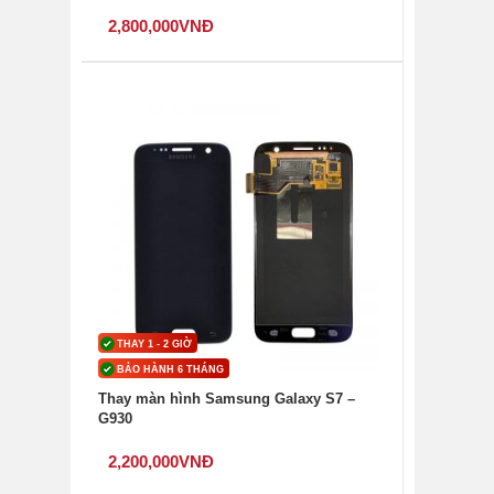
2,800,000
VNĐ
THAY 1 - 2 GIỜ
BẢO HÀNH 6 THÁNG
Thay màn hình Samsung Galaxy S7 –
G930
2,200,000
VNĐ