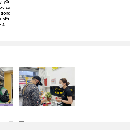
nguyên
ược sử
 trong
u hiệu
e 4
.