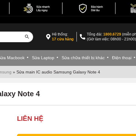
Hệ thống:
Tổng đài:
1800.6729
(miễn ph
17 cửa hàng
(Giờ làm việc: 08h00 - 21h00
Sửa Macbook
Sửa Laptop
Sửa chữa thiết bị khác
Điện thoại
amsung
»
Sửa main IC audio Samsung Galaxy Note 4
laxy Note 4
LIÊN HỆ