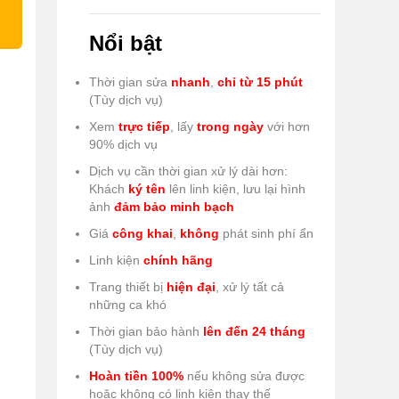
Nổi bật
Thời gian sửa
nhanh
,
chỉ từ 15 phút
(Tùy dịch vụ)
Xem
trực tiếp
, lấy
trong ngày
với hơn
90% dịch vụ
Dịch vụ cần thời gian xử lý dài hơn:
Khách
ký tên
lên linh kiện, lưu lại hình
ảnh
đảm bảo minh bạch
Giá
công khai
,
không
phát sinh phí ẩn
Linh kiện
chính hãng
Trang thiết bị
hiện đại
, xử lý tất cả
những ca khó
Thời gian bảo hành
lên đến 24 tháng
(Tùy dịch vụ)
Hoàn tiền 100%
nếu không sửa được
hoặc không có linh kiện thay thế