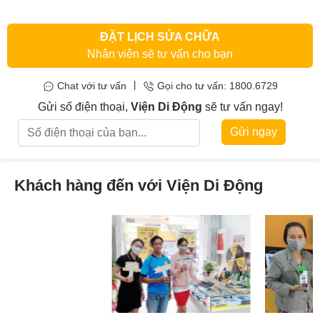
… đó là những nguyên nhân cũng như dấu hiệu bạn cần phải
sửa
main IC camera Sony Xperia M4
.
ĐẶT LỊCH SỬA CHỮA
Nhân viên sẽ tư vấn cho bạn
|
Chat với tư vấn
Gọi cho tư vấn: 1800.6729
Gửi số điện thoại,
Viện Di Động
sẽ tư vấn ngay!
Gửi ngay
Khách hàng đến với Viện Di Động