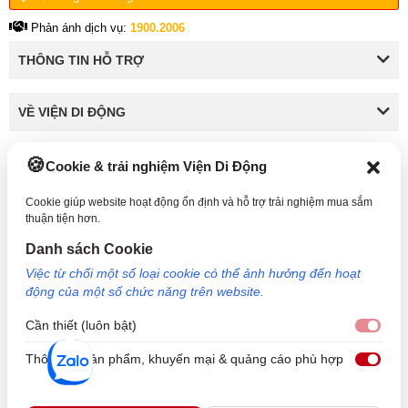
Phản ánh dịch vụ:
1900.2006
THÔNG TIN HỖ TRỢ
VỀ VIỆN DI ĐỘNG
Cookie & trải nghiệm Viện Di Động
KẾT NỐI VỚI VIỆN DI ĐỘNG
Cookie giúp website hoạt động ổn định và hỗ trợ trải nghiệm mua sắm
thuận tiện hơn.
Danh sách Cookie
Công Ty TNHH Công Nghệ và Đầu Tư Viện Di Động - 73 Trần Quang Khải, Phường Tân
Việc từ chối một số loại cookie có thể ảnh hưởng đến hoạt
Định, TP HCM. Mã số doanh nghiệp: 0317265132 - Ngày cấp: 25/04/2022 - Nơi cấp: Sở
động của một số chức năng trên website.
kế hoạch và đầu tư TP Hồ Chí Minh. Giám đốc: Nguyễn Ngọc Ngân. Hotline: 1800.6729
(miễn phí) - Email: cskh@viendidong.com - Bản quyền thuộc về Viện Di Động.
Cần thiết (luôn bật)
Cần 
Thông tin sản phẩm, khuyến mại & quảng cáo phù hợp
Thôn