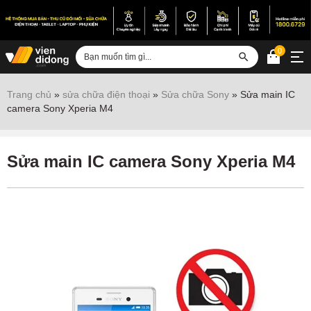
0
Đăng nhập
Trang chủ
»
sửa chữa điện thoại
»
Sửa chữa Sony
»
Sửa main IC
camera Sony Xperia M4
Sửa iPhone
Sửa Android
Sửa main IC camera Sony Xperia M4
Sửa Vertu
Sửa iPad
Sửa Macbook
Sửa Laptop
Sửa chữa thiết bị khác
Điện thoại