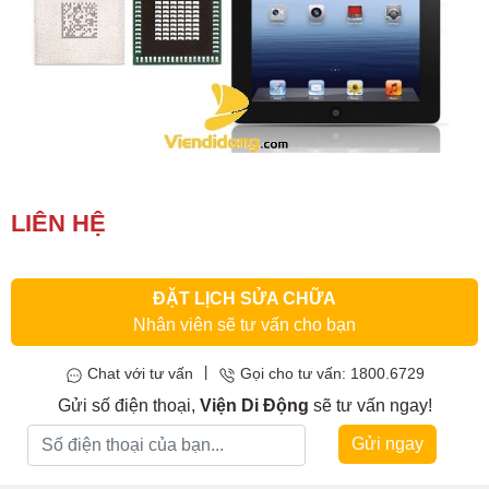
Phụ kiện
Hệ thống:
17 cửa hàng
Tổng đài:
1800.6729
(miễn phí)
(Giờ làm việc: 08h00 - 21h00)
Giới thiệu
LIÊN HỆ
Viện Di Động
Tin công nghệ
Đặt lịch ngay
ĐẶT LỊCH SỬA CHỮA
Nhân viên sẽ tư vấn cho bạn
|
Chat với tư vấn
Gọi cho tư vấn: 1800.6729
Gửi số điện thoại,
Viện Di Động
sẽ tư vấn ngay!
Gửi ngay