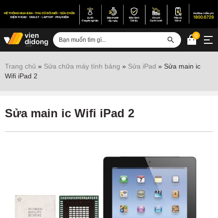
0
Đăng nhập
Trang chủ
»
Sửa chữa máy tính bảng
»
Sửa iPad
»
Sửa main ic
Wifi iPad 2
Sửa iPhone
Sửa Android
Sửa main ic Wifi iPad 2
Sửa Vertu
Sửa iPad
Sửa Macbook
Sửa Laptop
Sửa chữa thiết bị khác
Điện thoại