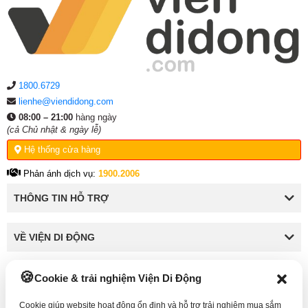
1800.6729
lienhe@viendidong.com
08:00 – 21:00
hàng ngày
(cả Chủ nhật & ngày lễ)
Hệ thống cửa hàng
Phản ánh dịch vụ:
1900.2006
THÔNG TIN HỖ TRỢ
VỀ VIỆN DI ĐỘNG
KẾT NỐI VỚI VIỆN DI ĐỘNG
Cookie & trải nghiệm Viện Di Động
Cookie giúp website hoạt động ổn định và hỗ trợ trải nghiệm mua sắm