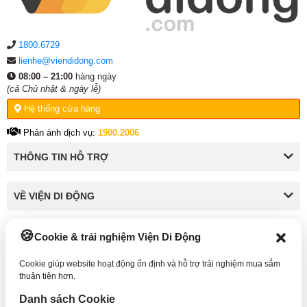
Phụ kiện
1800.6729
lienhe@viendidong.com
Hệ thống:
08:00 – 21:00
hàng ngày
17 cửa hàng
(cả Chủ nhật & ngày lễ)
Tổng đài:
1800.6729
(miễn phí)
Hệ thống cửa hàng
(Giờ làm việc: 08h00 - 21h00)
Giới thiệu
Phản ánh dịch vụ:
1900.2006
Viện Di Động
THÔNG TIN HỖ TRỢ
Tin công nghệ
Đặt lịch ngay
VỀ VIỆN DI ĐỘNG
Cookie & trải nghiệm Viện Di Động
KẾT NỐI VỚI VIỆN DI ĐỘNG
Cookie giúp website hoạt động ổn định và hỗ trợ trải nghiệm mua sắm
thuận tiện hơn.
Danh sách Cookie