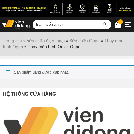
0
Đăng nhập
Trang chủ
»
sửa chữa điện thoại
»
Sửa chữa Oppo
»
Thay màn
hình Oppo
»
Thay màn hình Orizin Oppo
Sửa iPhone
Sửa Android
Sửa Vertu
Sản phẩm đang được cập nhật.
Sửa iPad
HỆ THỐNG CỬA HÀNG
Sửa Macbook
Sửa Laptop
Sửa chữa thiết bị khác
Điện thoại