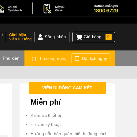
í)
Giới thiệu
Đăng nhập
Giỏ hàng
0
Viện Di Động
)
Phụ kiện
Tin công nghệ
Đặt lịch ngay
VIỆN DI ĐỘNG CAM KẾT
Miễn phí
Kiểm tra thiết bị
Tư vấn kỹ thuật
Hướng dẫn bảo quản thiết bị đúng cách