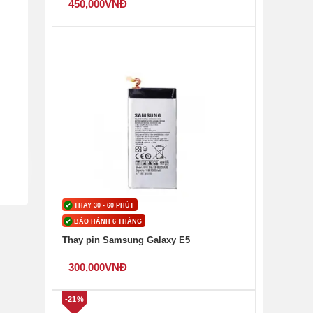
450,000
VNĐ
THAY 30 - 60 PHÚT
BẢO HÀNH 6 THÁNG
Thay pin Samsung Galaxy E5
300,000
VNĐ
-21%