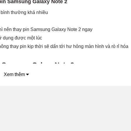
 pin Samsung Galaxy Note 2
i bình thường khá nhiều
hì nên thay pin Samsung Galaxy Note 2 ngay
sử dụng được một lúc
ông thay pin kịp thời sẽ dấn tới hư hỏng màn hình và rò rỉ hóa
n Samsung Galaxy Note 2
Xem thêm
 điện thoại để chơi game, nghe nhạc…
chất lượng
 sẽ sớm phải thay pin Samsung Galaxy Note 2
y bị đánh rơi, va đập mạnh gây nên
ông phải hàng chính hãng