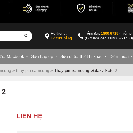
Hệ thống:
Tổng đài:
1800.6729
(miễn ph
17 cửa hàng
(Giờ làm việc: 08h00 - 21h00
Sửa Macbook
Sửa Laptop
Sửa chữa thiết bị khác
Điện thoại
amsung
»
thay pin samsung
»
Thay pin Samsung Galaxy Note 2
 2
LIÊN HỆ