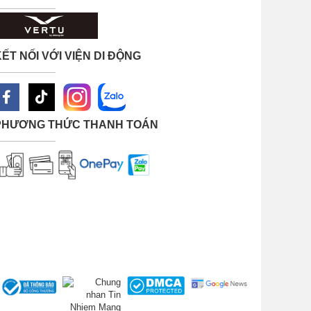
ẾT NỐI VỚI VIỆN DI ĐỘNG
ại
t
PHƯƠNG THỨC THANH TOÁN
ung