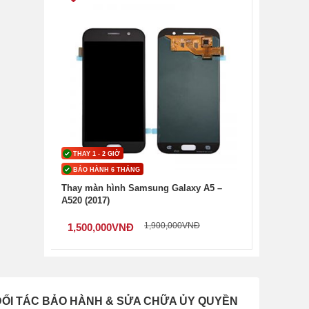
à
yệt
THAY 1 - 2 GIỜ
BẢO HÀNH 6 THÁNG
Thay màn hình Samsung Galaxy A5 –
A520 (2017)
1,900,000
VNĐ
1,500,000
VNĐ
ng,
ĐỐI TÁC BẢO HÀNH & SỬA CHỮA ỦY QUYỀN