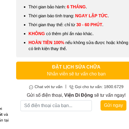
Thời gian bảo hành:
6 THÁNG
.
Thời gian báo tình trạng:
NGAY LẬP TỨC
.
Thời gian thay thế: chỉ từ
30 - 60 PHÚT
.
KHÔNG
có thêm phí ẩn nào khác.
HOÀN TIỀN 100%
nếu không sửa được hoặc không
có linh kiện thay thế.
ĐẶT LỊCH SỬA CHỮA
Nhân viên sẽ tư vấn cho bạn
|
Chat với tư vấn
Gọi cho tư vấn: 1800.6729
Gửi số điện thoại,
Viện Di Động
sẽ tư vấn ngay!
Gửi ngay
ời
út
và
n tại