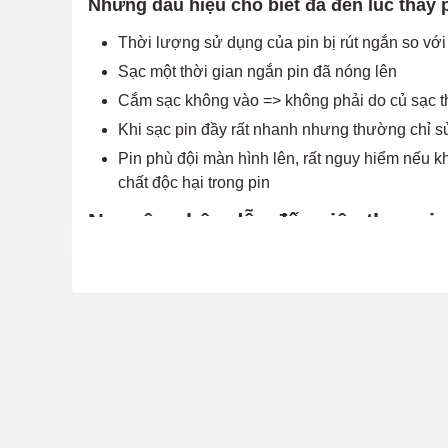
Những dấu hiệu cho biết đã đến lúc thay
Thời lượng sử dụng của pin bị rút ngắn so vớ
Sạc một thời gian ngắn pin đã nóng lên
Cắm sạc không vào => không phải do củ sạc t
Khi sạc pin đầy rất nhanh nhưng thường chỉ 
Pin phù đội màn hình lên, rất nguy hiểm nếu kh
chất độc hại trong pin
Nguyên nhân dẫn đến việc thay pi
Pin có thời gian sử dụng dài
Trong lúc đang cắm sạc, người dùng vẫn dùng
Cục sạc mà người dùng sử dụng là hàng kém 
Cắm sạc điện thoại qua đêm thường xuyên =>
Pin bị hỏng do tác động của ngoại lực, khi má
Người dùng mua nhầm pin kém chất lượng, kh