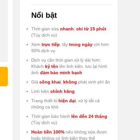
Nổi bật
Thời gian sửa
nhanh
,
chỉ từ 15 phút
(Tùy dịch vụ)
Xem
trực tiếp
, lấy
trong ngày
với hơn
90% dịch vụ
Dịch vụ cần thời gian xử lý dài hơn:
Khách
ký tên
lên linh kiện, lưu lại hình
ảnh
đảm bảo minh bạch
Giá
công khai
,
không
phát sinh phí ẩn
Linh kiện
chính hãng
Trang thiết bị
hiện đại
, xử lý tất cả
những ca khó
Thời gian bảo hành
lên đến 24 tháng
(Tùy dịch vụ)
Hoàn tiền 100%
nếu không sửa được
hoặc không có linh kiện thay thế