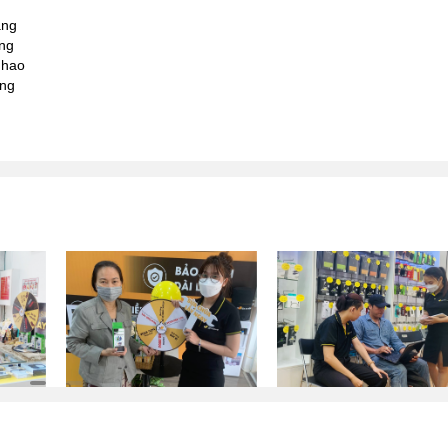
ạng
ỏng
 hao
ăng