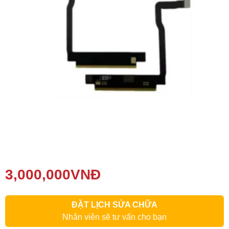
Phụ kiện
Hệ thống:
17 cửa hàng
Tổng đài:
1800.6729
(miễn phí)
(Giờ làm việc: 08h00 - 21h00)
Giới thiệu
Viện Di Động
Tin công nghệ
Đặt lịch ngay
3,000,000
VNĐ
ĐẶT LỊCH SỬA CHỮA
Nhân viên sẽ tư vấn cho bạn