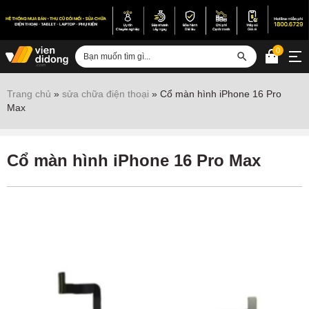
0
Đăng nhập
Trang chủ
»
sửa chữa điện thoại
»
Cổ màn hình iPhone 16 Pro
Max
Sửa iPhone
Sửa Android
Cổ màn hình iPhone 16 Pro Max
Sửa Vertu
Sửa iPad
Sửa Macbook
Sửa Laptop
Sửa chữa thiết bị khác
Điện thoại