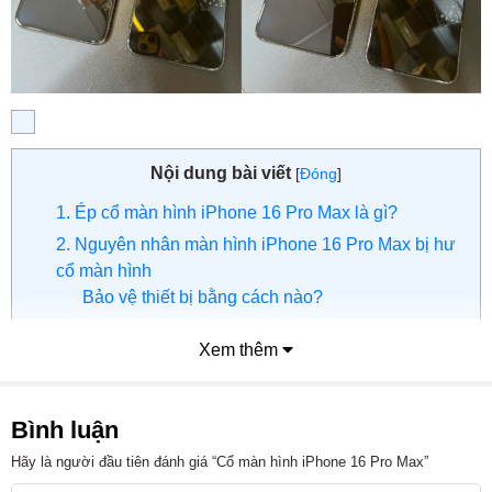
Nội dung bài viết
[
Đóng
]
1. Ép cổ màn hình iPhone 16 Pro Max là gì?
2. Nguyên nhân màn hình iPhone 16 Pro Max bị hư
cổ màn hình
Bảo vệ thiết bị bằng cách nào?
3. Khi nào cần ép cổ màn hình
Xem thêm
4. Lợi ích khi sử dụng dịch vụ ép cổ màn hình
iPhone 16 Pro Max tại Viện Di Động
5. Bảng giá ép cổ màn hình tại Viện Di Động
Bình luận
6. Tổng kết
Hãy là người đầu tiên đánh giá “Cổ màn hình iPhone 16 Pro Max”