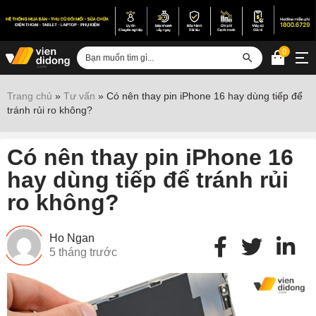
0
Đăng nhập
Trang chủ
»
Tư vấn
»
Có nên thay pin iPhone 16 hay dùng tiếp để
tránh rủi ro không?
Sửa iPhone
Sửa Android
Có nên thay pin iPhone 16
Sửa Vertu
hay dùng tiếp để tránh rủi
ro không?
Sửa iPad
Sửa Macbook
Ho Ngan
Sửa Laptop
5 tháng trước
Sửa chữa thiết bị khác
Điện thoại