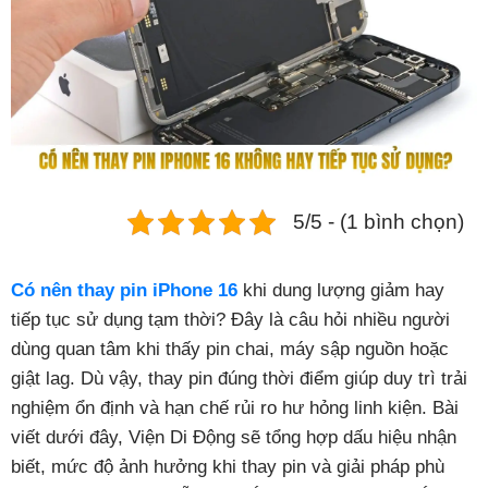
Phụ kiện
Hệ thống:
17 cửa hàng
Tổng đài:
1800.6729
(miễn phí)
(Giờ làm việc: 08h00 - 21h00)
Giới thiệu
5/5 - (1 bình chọn)
Viện Di Động
Tin công nghệ
Có nên thay pin iPhone 16
khi dung lượng giảm hay
Đặt lịch ngay
tiếp tục sử dụng tạm thời? Đây là câu hỏi nhiều người
dùng quan tâm khi thấy pin chai, máy sập nguồn hoặc
giật lag. Dù vậy, thay pin đúng thời điểm giúp duy trì trải
nghiệm ổn định và hạn chế rủi ro hư hỏng linh kiện. Bài
viết dưới đây, Viện Di Động sẽ tổng hợp dấu hiệu nhận
biết, mức độ ảnh hưởng khi thay pin và giải pháp phù