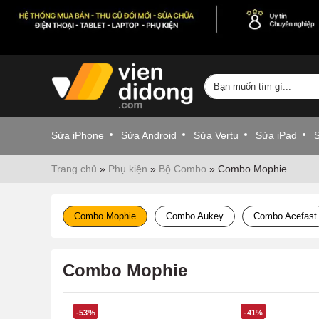
Sửa iPhone
Sửa Android
Sửa Vertu
Sửa iPad
Trang chủ
»
Phụ kiện
»
Bộ Combo
»
Combo Mophie
Combo Mophie
Combo Aukey
Combo Acefast
Combo Mophie
-53%
-41%