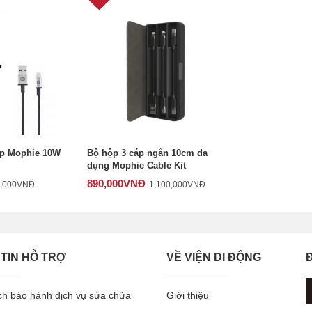
p Mophie 10W
Bộ hộp 3 cáp ngắn 10cm đa
dụng Mophie Cable Kit
890,000
VNĐ
,000
VNĐ
1,100,000
VNĐ
TIN HỖ TRỢ
VỀ VIỆN DI ĐỘNG
ch bảo hành dịch vụ sửa chữa
Giới thiệu