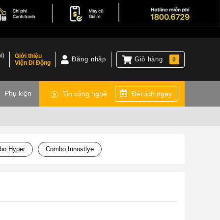
í)
Giới thiệu
Đăng nhập
Giỏ hàng
0
Viện Di Động
)
Phụ kiện
Tin công nghệ
Đặt lịch ngay
bo Hyper
Combo Innostlye