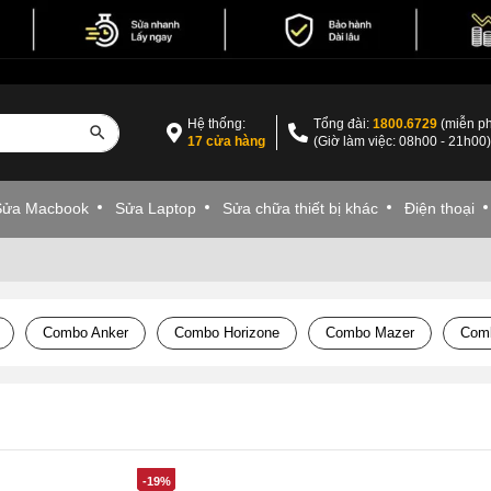
Hệ thống:
Tổng đài:
1800.6729
(miễn ph
17 cửa hàng
(Giờ làm việc: 08h00 - 21h00
Sửa Macbook
Sửa Laptop
Sửa chữa thiết bị khác
Điện thoại
Combo Anker
Combo Horizone
Combo Mazer
Com
-19%