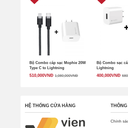
Bộ Combo cáp sạc Mophie 20W
Bộ Combo sạc cá
Type C to Lightning
Lightning
510,000
VNĐ
400,000
VNĐ
1,080,000
VNĐ
680
HỆ THỐNG CỬA HÀNG
THÔNG 
Chính sá