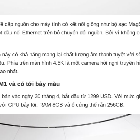
 để cấp nguồn cho máy tính có kết nối giống như bộ sạc Ma
t đầu nối Ethernet trên bộ chuyển đổi nguồn. Bởi vì không c
h này có khả năng mang lại chất lượng âm thanh tuyệt vời s
u. Phía trên màn hình 4,5K là một camera hội nghị truyền h
ao nhất.
ý M1 và có tới bảy màu
bán vào ngày 30 tháng 4, bắt đầu từ 1299 USD. Với mức gi
 với GPU bảy lõi, RAM 8GB và ổ cứng thể rắn 256GB.