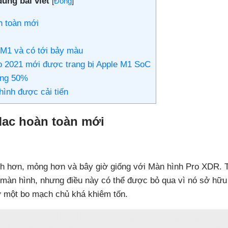
dung bài viết
[
Đóng
]
n toàn mới
ý M1 và có tới bảy màu
ro 2021 mới được trang bị Apple M1 SoC
ăng 50%
hình được cải tiến
iMac hoàn toàn mới
ạnh hơn, mỏng hơn và bây giờ giống với Màn hình Pro XDR. 
 màn hình, nhưng điều này có thể được bỏ qua vì nó sở hữ
ư một bo mạch chủ khá khiêm tốn.