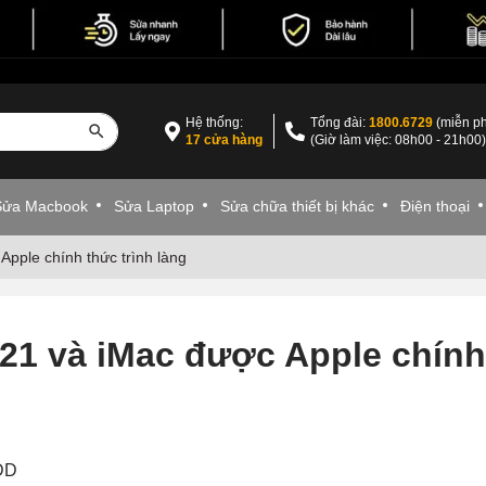
Hệ thống:
Tổng đài:
1800.6729
(miễn ph
17 cửa hàng
(Giờ làm việc: 08h00 - 21h00
Sửa Macbook
Sửa Laptop
Sửa chữa thiết bị khác
Điện thoại
Apple chính thức trình làng
021 và iMac được Apple chính
VDD