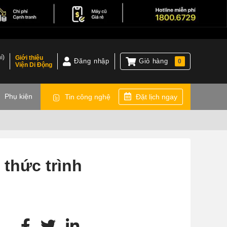
í)
Giới thiệu
Đăng nhập
Giỏ hàng
0
Viện Di Động
)
Phụ kiện
Tin công nghệ
Đặt lịch ngay
 thức trình