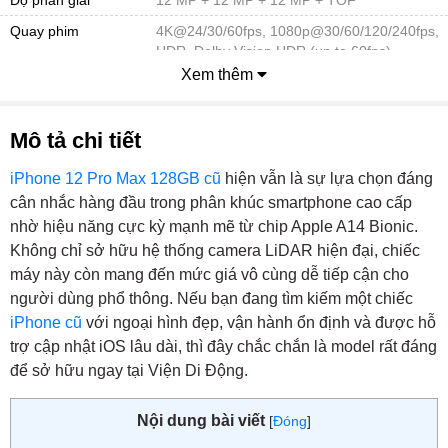
Quay phim
4K@24/30/60fps, 1080p@30/60/120/240fps,
HDR, Dolby Vision HDR (up to 60fps)
Xem thêm
Đèn Flash
Flash-LED
Camera trước
Mô tả chi tiết
Độ phân giải
12 MP
Hệ điều hành -CPU
iPhone 12 Pro Max 128GB cũ
hiện vẫn là sự lựa chọn đáng
Hệ điều hành
iOS 14
cân nhắc hàng đầu trong phân khúc smartphone cao cấp
nhờ hiệu năng cực kỳ mạnh mẽ từ chip Apple A14 Bionic.
Tốc độ CPU
3.0 Ghz
Không chỉ sở hữu hệ thống camera LiDAR hiện đại, chiếc
Chip đồ họa
Apple GPU
máy này còn mang đến mức giá vô cùng dễ tiếp cận cho
Bộ nhớ - Lưu trữ
người dùng phổ thông. Nếu bạn đang tìm kiếm một chiếc
iPhone cũ
vớ
i ngoại hình đẹp, vận hành ổn định và được hỗ
RAM
6 GB
trợ cập nhật iOS lâu dài, thì đây chắc chắn là model rất đáng
Bộ nhớ trong
128 GB
để sở hữu ngay tại Viện Di Động.
Kết nối
Wifi
802.11 a/b/g/n/ac/6, dual-band, Wi-Fi Direct,
Nội dung bài viết
[
Đóng
]
hotspot