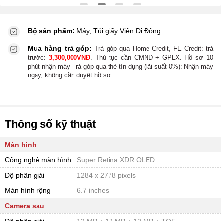
Bộ sản phẩm:
Máy, Túi giấy Viện Di Động
Mua hàng trả góp:
Trả góp qua Home Credit, FE Credit:
trả
trước:
3,300,000
VNĐ
. Thủ tục cần CMND + GPLX. Hồ sơ 10
phút nhận máy
Trả góp qua thẻ tín dụng (lãi suất 0%):
Nhận máy
ngay, không cần duyệt hồ sơ
Thông số kỹ thuật
Màn hình
Công nghệ màn hình
Super Retina XDR OLED
Độ phân giải
1284 x 2778 pixels
Màn hình rộng
6.7 inches
Camera sau
Độ phân giải
12 MP + 12 MP + 12 MP + TOF