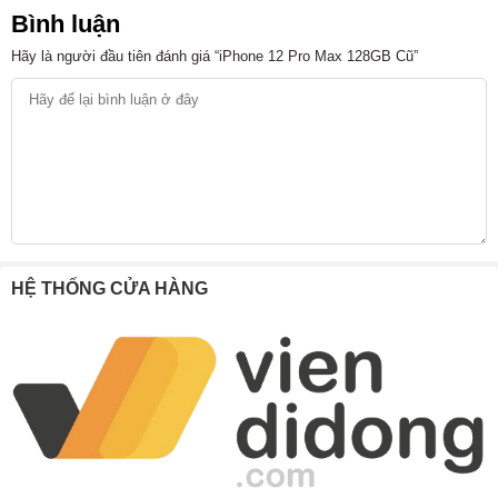
Bình luận
Mua iPhone 12 Pro Max 128GB cũ ở đâu uy tín, giá
Hãy là người đầu tiên đánh giá “iPhone 12 Pro Max 128GB Cũ”
tốt?
Kết luận
iPhone 12 Pro Max 128GB cũ giá bao
nhiêu? Có đáng mua không?
iPhone 12 Pro Max 128GB cũ hiện đang có mức giá dao
động
từ khoảng 9,9 triệu đến 12 triệu đồng
tại thị trường
HỆ THỐNG CỬA HÀNG
Việt Nam trong tháng 7/2026, tùy thuộc vào tình trạng ngoại
hình và chính sách bảo hành của từng đơn vị bán lẻ.
Dĩ nhiên, mức giá cụ thể sẽ có sự chênh lệch tùy thuộc vào
tình trạng ngoại hình thực tế của từng chiếc máy, từ loại
99% cho đến những máy có trầy xước nhẹ.
Vì sao iPhone 12 Pro Max cũ vẫn được ưa
chuộng