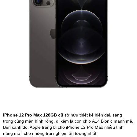
Phụ kiện
Hệ thống:
17 cửa hàng
Tổng đài:
1800.6729
(miễn phí)
(Giờ làm việc: 08h00 - 21h00)
Giới thiệu
Viện Di Động
Tin công nghệ
Đặt lịch ngay
iPhone 12 Pro Max 128GB cũ
sở hữu thiết kế hiện đại, sang
trọng cùng màn hình rộng, đi kèm là con chip A14 Bionic mạnh mẽ.
Bên cạnh đó, Apple trang bị cho iPhone 12 Pro Max nhiều tính
năng mới, cho những trải nghiệm ấn tượng nhất.