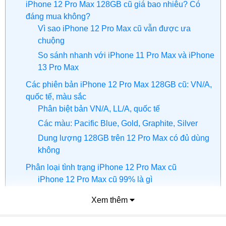
iPhone 12 Pro Max 128GB cũ giá bao nhiêu? Có
GPS
BDS, GALILEO, A-GPS, GLONASS
đáng mua không?
Mạng di động
5G
Vì sao iPhone 12 Pro Max cũ vẫn được ưa
Bluetooth
v5.0
chuộng
Cổng kết nối / Sạc
Lightning
So sánh nhanh với iPhone 11 Pro Max và iPhone
13 Pro Max
Thông tin Pin - Sạc
Các phiên bản iPhone 12 Pro Max 128GB cũ: VN/A,
Thông tin khác
quốc tế, màu sắc
Phân biệt bản VN/A, LL/A, quốc tế
Các màu: Pacific Blue, Gold, Graphite, Silver
Dung lượng 128GB trên 12 Pro Max có đủ dùng
không
Phân loại tình trạng iPhone 12 Pro Max cũ
iPhone 12 Pro Max cũ 99% là gì
Phân biệt máy zin, máy thay linh kiện
Xem thêm
Cách kiểm tra iPhone cũ trước khi mua
Có nên mua iPhone 12 Pro Max cũ năm 2026?