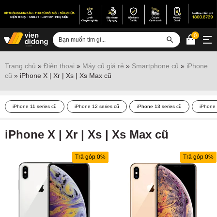
0
Đăng nhập
Trang chủ
»
Điện thoại
»
Máy cũ giá rẻ
»
Smartphone cũ
»
iPhone
cũ
»
iPhone X | Xr | Xs | Xs Max cũ
Sửa iPhone
Sửa Android
iPhone 11 series cũ
iPhone 12 series cũ
iPhone 13 series cũ
iPhone 
Sửa Vertu
iPhone X | Xr | Xs | Xs Max cũ
Sửa iPad
Sửa Macbook
Trả góp 0%
Trả góp 0%
Sửa Laptop
Sửa chữa thiết bị khác
Điện thoại