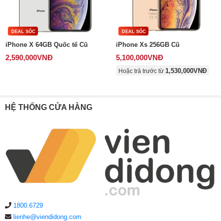
Phụ kiện
DEAL SỐC
DEAL SỐC
iPhone X 64GB Quốc tế Cũ
iPhone Xs 256GB Cũ
Hệ thống:
2,590,000
VNĐ
5,100,000
VNĐ
17 cửa hàng
1,530,000
VNĐ
Hoặc trả trước từ
Tổng đài:
1800.6729
(miễn phí)
(Giờ làm việc: 08h00 - 21h00)
Giới thiệu
Viện Di Động
HỆ THỐNG CỬA HÀNG
Tin công nghệ
Đặt lịch ngay
1800.6729
lienhe@viendidong.com