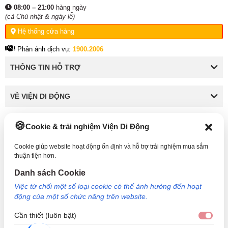
08:00 – 21:00
hàng ngày
(cả Chủ nhật & ngày lễ)
Hệ thống cửa hàng
Phản ánh dịch vụ:
1900.2006
THÔNG TIN HỖ TRỢ
VỀ VIỆN DI ĐỘNG
Cookie & trải nghiệm Viện Di Động
KẾT NỐI VỚI VIỆN DI ĐỘNG
Cookie giúp website hoạt động ổn định và hỗ trợ trải nghiệm mua sắm
thuận tiện hơn.
Danh sách Cookie
Công Ty TNHH Công Nghệ và Đầu Tư Viện Di Động - 73 Trần Quang Khải, Phường Tân
Việc từ chối một số loại cookie có thể ảnh hưởng đến hoạt
Định, TP HCM. Mã số doanh nghiệp: 0317265132 - Ngày cấp: 25/04/2022 - Nơi cấp: Sở
động của một số chức năng trên website.
kế hoạch và đầu tư TP Hồ Chí Minh. Giám đốc: Nguyễn Ngọc Ngân. Hotline: 1800.6729
(miễn phí) - Email: cskh@viendidong.com - Bản quyền thuộc về Viện Di Động.
Cần thiết (luôn bật)
Cần 