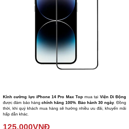
Phụ kiện
Hệ thống:
17 cửa hàng
Tổng đài:
1800.6729
(miễn phí)
(Giờ làm việc: 08h00 - 21h00)
Giới thiệu
Viện Di Động
Tin công nghệ
Đặt lịch ngay
Kính cường lực iPhone 14 Pro Max Top
mua tại
Viện Di Động
được đảm bảo hàng
chính hãng 100%
.
Bảo hành 30 ngày
. Đồng
thời, khi quý khách mua hàng sẽ hưởng nhiều ưu đãi, khuyến mãi
hấp dẫn khác.
Bề mặt
kính cường lực iPhone 14 Pro Max Top
được phủ một
125,000
VNĐ