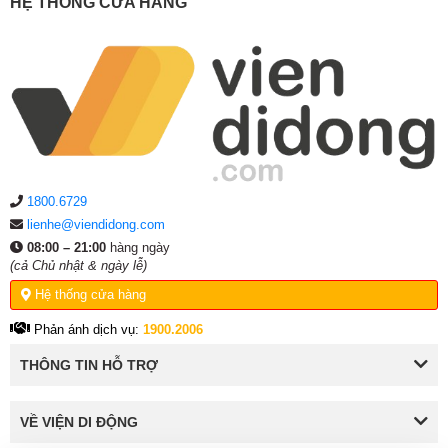
HỆ THỐNG CỬA HÀNG
1800.6729
lienhe@viendidong.com
08:00 – 21:00
hàng ngày
(cả Chủ nhật & ngày lễ)
Hệ thống cửa hàng
Phản ánh dịch vụ:
1900.2006
THÔNG TIN HỖ TRỢ
VỀ VIỆN DI ĐỘNG