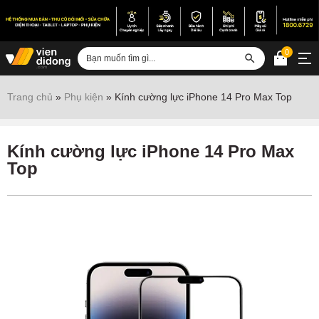
0
Đăng nhập
Trang chủ
»
Phụ kiện
»
Kính cường lực iPhone 14 Pro Max Top
Sửa iPhone
Sửa Android
Kính cường lực iPhone 14 Pro Max
Top
Sửa Vertu
Sửa iPad
Sửa Macbook
Sửa Laptop
Sửa chữa thiết bị khác
Điện thoại