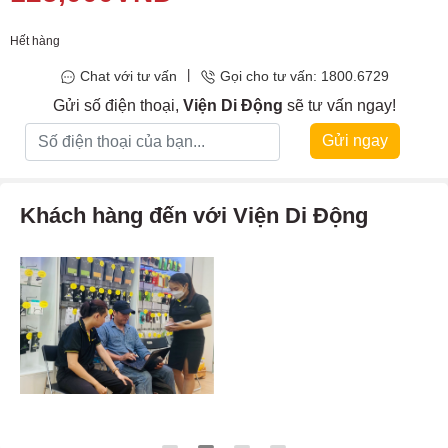
lớp
Nano chống bụi bẩn
,
trầy xước, bấm vân tay
và
chống
thấm nước
. Kính cường lực sở hữu độ
trong suốt cao, cứng
Hết hàng
cáp
,
chống lực va đập tốt
|
Chat với tư vấn
Gọi cho tư vấn: 1800.6729
Gửi số điện thoại,
Viện Di Động
sẽ tư vấn ngay!
Gửi ngay
Khách hàng đến với Viện Di Động