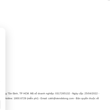
Cần thiết (luôn bật)
Thông tin sản phẩm, khuyến mại & quảng cáo phù hợp
hường Tân Định, TP HCM. Mã số doanh nghiệp: 0317265132 - Ngày cấp: 25/04/2022 -
n. Hotline: 1800.6729 (miễn phí) - Email: cskh@viendidong.com - Bản quyền thuộc về