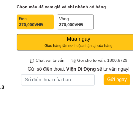
Chọn màu để xem giá và chi nhánh có hàng
Đen
Vàng
370,000
VNĐ
370,000
VNĐ
Mua ngay
Giao hàng tân nơi hoặc nhận tại của hàng
|
Chat với tư vấn
Gọi cho tư vấn: 1800.6729
Gửi số điện thoại,
Viện Di Động
sẽ tư vấn ngay!
Gửi ngay