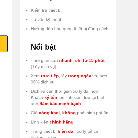
Kiểm tra thiết bị
Tư vấn kỹ thuật
Hướng dẫn bảo quản thiết bị đúng cách
Nổi bật
Thời gian sửa
nhanh
,
chỉ từ 15 phút
(Tùy dịch vụ)
Xem
trực tiếp
, lấy
trong ngày
với hơn
90% dịch vụ
Dịch vụ cần thời gian xử lý dài hơn:
Khách
ký tên
lên linh kiện, lưu lại hình
ảnh
đảm bảo minh bạch
Giá
công khai
,
không
phát sinh phí ẩn
Linh kiện
chính hãng
Trang thiết bị
hiện đại
, xử lý tất cả
những ca khó