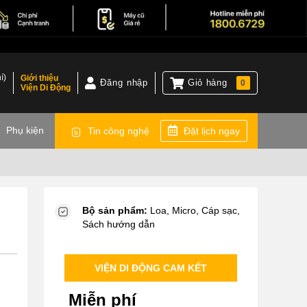
í)
Giới thiệu
Đăng nhập
Giỏ hàng
0
Viện Di Động
)
Phụ kiện
Tin công nghệ
Đặt lịch ngay
Bộ sản phẩm:
Loa, Micro, Cáp sạc,
Sách hướng dẫn
VIỆN DI ĐỘNG CAM KẾT
Miễn phí