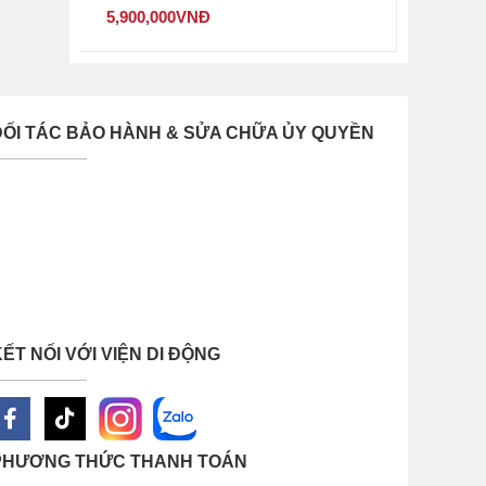
5,900,000
VNĐ
ĐỐI TÁC BẢO HÀNH & SỬA CHỮA ỦY QUYỀN
ẾT NỐI VỚI VIỆN DI ĐỘNG
PHƯƠNG THỨC THANH TOÁN