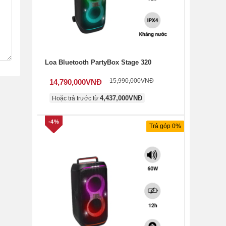
Loa Bluetooth PartyBox Stage 320
15,990,000
VNĐ
14,790,000
VNĐ
4,437,000
VNĐ
Hoặc trả trước từ
-4%
Trả góp 0%