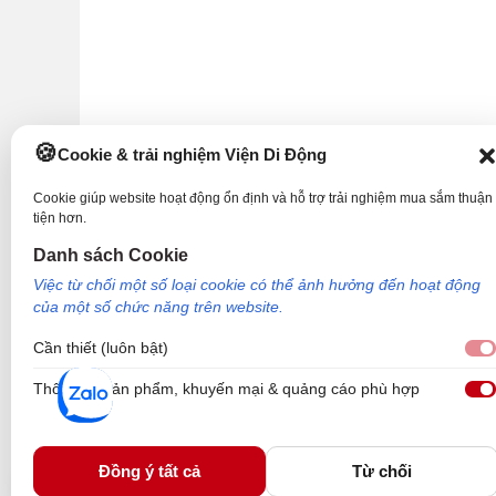
Cookie & trải nghiệm Viện Di Động
Cookie giúp website hoạt động ổn định và hỗ trợ trải nghiệm mua sắm thuận
tiện hơn.
Danh sách Cookie
Việc từ chối một số loại cookie có thể ảnh hưởng đến hoạt động
của một số chức năng trên website.
Cần thiết (luôn bật)
Thông tin sản phẩm, khuyến mại & quảng cáo phù hợp
Công Ty TNHH Công Nghệ và Đầu Tư Viện Di Động - 73 Trần Quang Khải, P
Nơi cấp: Sở kế hoạch và đầu tư TP Hồ Chí Minh. Giám đốc: Nguyễn Ngọc Ngâ
Viện Di Động.
Đồng ý tất cả
Từ chối