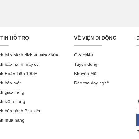
TIN HỖ TRỢ
VỀ VIỆN DI ĐỘNG
ch bảo hành dịch vụ sửa chữa
Giới thiệu
ch bảo hành máy cũ
Tuyển dụng
ch Hoàn Tiền 100%
Khuyến Mãi
ch bảo mật
Đào tạo dạy nghề
ch giao hàng
K
ch kiểm hàng
ch bảo hành Phụ kiện
ẫn mua hàng