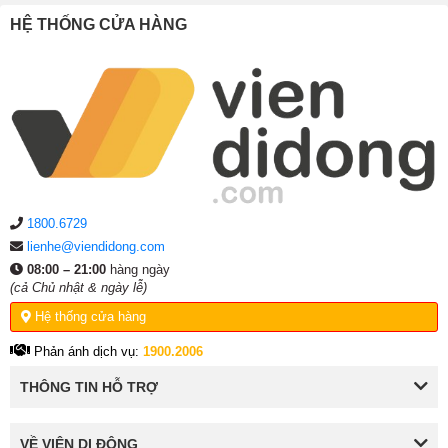
HỆ THỐNG CỬA HÀNG
1800.6729
lienhe@viendidong.com
08:00 – 21:00
hàng ngày
(cả Chủ nhật & ngày lễ)
Hệ thống cửa hàng
Phản ánh dịch vụ:
1900.2006
THÔNG TIN HỖ TRỢ
VỀ VIỆN DI ĐỘNG