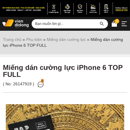
0
Đăng nhập
Trang chủ
»
Phụ kiện
»
Miếng dán cường lực
»
Miếng dán cường
lực iPhone 6 TOP FULL
Sửa iPhone
Sửa Android
Miếng dán cường lực iPhone 6 TOP
Sửa Vertu
FULL
Sửa iPad
0
( No:
26147919
)
Sửa Macbook
Sửa Laptop
Sửa chữa thiết bị khác
Điện thoại