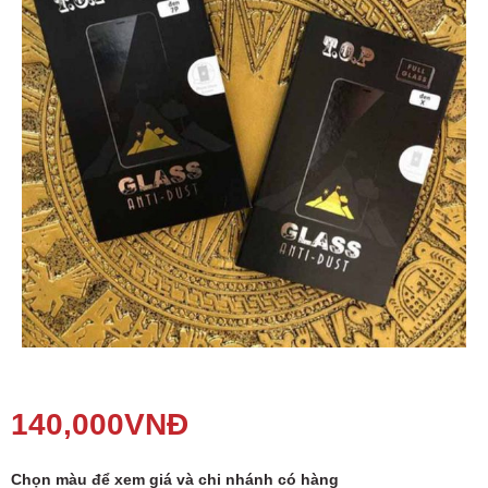
Phụ kiện
Hệ thống:
17 cửa hàng
Tổng đài:
1800.6729
(miễn phí)
(Giờ làm việc: 08h00 - 21h00)
Giới thiệu
Viện Di Động
Tin công nghệ
Đặt lịch ngay
140,000
VNĐ
Chọn màu để xem giá và chi nhánh có hàng