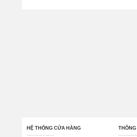
Kính cường lực chống nh
HỆ THỐNG CỬA HÀNG
THÔNG 