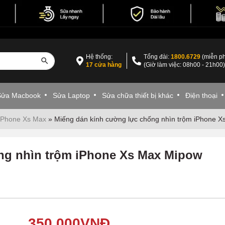
Hệ thống:
Tổng đài:
1800.6729
(miễn ph
17 cửa hàng
(Giờ làm việc: 08h00 - 21h00
Sửa Macbook
Sửa Laptop
Sửa chữa thiết bị khác
Điện thoại
iPhone Xs Max
»
Miếng dán kính cường lực chống nhìn trộm iPhone X
ng nhìn trộm iPhone Xs Max Mipow
350,000
VNĐ