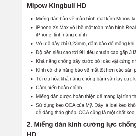
Mipow Kingbull HD
Miếng dán bảo vệ màn hình mặt kính Mipow k
iPhone Xs Max với bề mặt toàn màn hình Real 
iPhone. tính năng chính
Với độ dày chỉ 0,23mm, đảm bảo độ mỏng khi
Độ bền siêu cao tới 9H tiêu chuẩn cao gấp 3 l
Khả năng chống trầy xước bởi các vật cứng n
Kính có khả năng bảo vệ mắt tốt hơn các sản
Tối ưu hóa khả năng chống bám vân tay cực kỳ
Cảm biến hoàn chỉnh
Miếng dán được hoàn thiện để mang lại tính 
Sử dụng keo OCA của Mỹ. Đây là loại keo khô 
dễ dàng tháo ghép. OCA cũng là một chất keo
2. Miếng dán kính cường lực chốn
HD