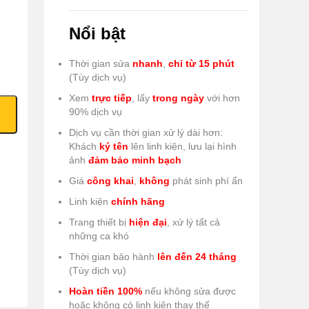
Nổi bật
Thời gian sửa
nhanh
,
chỉ từ 15 phút
(Tùy dịch vụ)
Xem
trực tiếp
, lấy
trong ngày
với hơn
90% dịch vụ
Dịch vụ cần thời gian xử lý dài hơn:
Khách
ký tên
lên linh kiện, lưu lại hình
ảnh
đảm bảo minh bạch
Giá
công khai
,
không
phát sinh phí ẩn
Linh kiện
chính hãng
Trang thiết bị
hiện đại
, xử lý tất cả
những ca khó
Thời gian bảo hành
lên đến 24 tháng
(Tùy dịch vụ)
Hoàn tiền 100%
nếu không sửa được
hoặc không có linh kiện thay thế