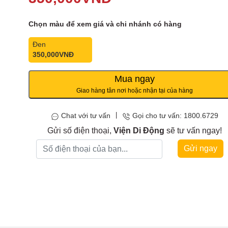
Chọn màu để xem giá và chi nhánh có hàng
Đen
350,000
VNĐ
Mua ngay
Giao hàng tân nơi hoặc nhận tại của hàng
|
Chat với tư vấn
Gọi cho tư vấn: 1800.6729
Gửi số điện thoại,
Viện Di Động
sẽ tư vấn ngay!
Gửi ngay