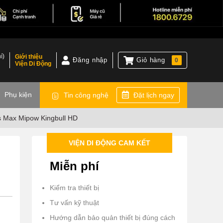
í)
Giới thiệu
Đăng nhập
Giỏ hàng
0
Viện Di Động
)
Phụ kiện
Tin công nghệ
Đặt lịch ngay
s Max Mipow Kingbull HD
VIỆN DI ĐỘNG CAM KẾT
Miễn phí
Kiểm tra thiết bị
Tư vấn kỹ thuật
Hướng dẫn bảo quản thiết bị đúng cách