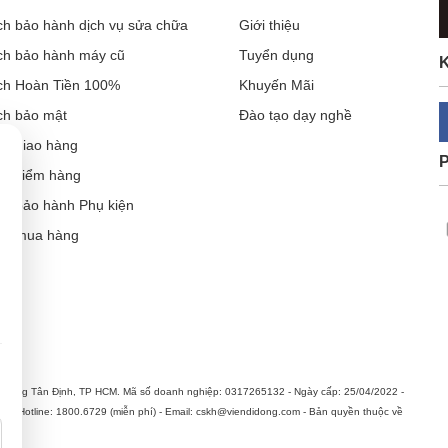
ch bảo hành dịch vụ sửa chữa
Giới thiệu
ch bảo hành máy cũ
Tuyển dụng
K
ch Hoàn Tiền 100%
Khuyến Mãi
ch bảo mật
Đào tạo dạy nghề
ch giao hàng
ch kiểm hàng
ch bảo hành Phụ kiện
ẫn mua hàng
án cường lực ôm sát thân máy
Cần thiết (luôn bật)
Thông tin sản phẩm, khuyến mại & quảng cáo phù hợp
hường Tân Định, TP HCM. Mã số doanh nghiệp: 0317265132 - Ngày cấp: 25/04/2022 -
n. Hotline: 1800.6729 (miễn phí) - Email: cskh@viendidong.com - Bản quyền thuộc về