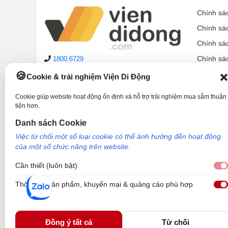
Chính sá
Chính sá
Chính sá
Chính sá
1800.6729
lienhe@viendidong.com
Chính sá
Cookie & trải nghiệm Viện Di Động
08:00 – 21:00
hàng ngày
Chính sá
(cả Chủ nhật & ngày lễ)
Cookie giúp website hoạt động ổn định và hỗ trợ trải nghiệm mua sắm thuận
Chính sá
tiện hơn.
Hệ thống cửa hàng
Hướng d
Danh sách Cookie
Phản ánh dịch vụ:
1900.2006
Viền miếng d
Việc từ chối một số loại cookie có thể ảnh hưởng đến hoạt động
của một số chức năng trên website.
Cần thiết (luôn bật)
Thông tin sản phẩm, khuyến mại & quảng cáo phù hợp
Công Ty TNHH Công Nghệ và Đầu Tư Viện Di Động - 73 Trần Quang Khải, P
Nơi cấp: Sở kế hoạch và đầu tư TP Hồ Chí Minh. Giám đốc: Nguyễn Ngọc Ngâ
Viện Di Động.
Đồng ý tất cả
Từ chối