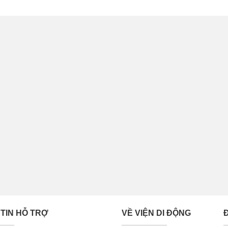
ìn trộm iPhone Xs Max Mipow Kingbull HD
TIN HỖ TRỢ
VỀ VIỆN DI ĐỘNG