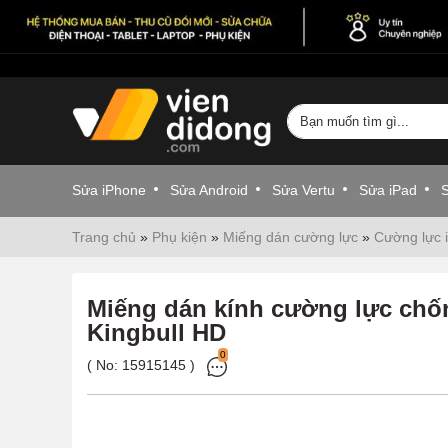
Sửa iPhone
Sửa Android
Sửa Vertu
Sửa iPad
Trang chủ
»
Phụ kiện
»
Miếng dán cường lực
»
Cường lực 
Miếng dán kính cường lực chố
Kingbull HD
0
( No:
15915145
)