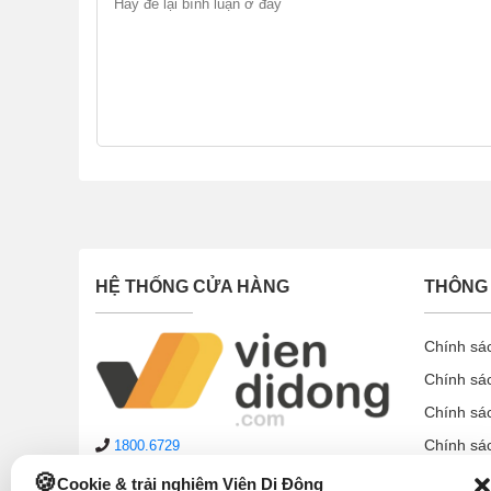
HỆ THỐNG CỬA HÀNG
THÔNG 
Chính sá
Chính sá
Chính sá
Chính sá
1800.6729
lienhe@viendidong.com
Chính sá
Cookie & trải nghiệm Viện Di Động