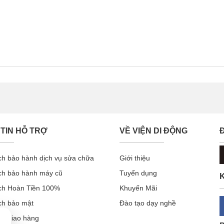
TIN HỖ TRỢ
VỀ VIỆN DI ĐỘNG
ch bảo hành dịch vụ sửa chữa
Giới thiệu
ch bảo hành máy cũ
Tuyển dụng
K
ch Hoàn Tiền 100%
Khuyến Mãi
ch bảo mật
Đào tạo dạy nghề
ch giao hàng