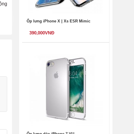
ộng
Ốp lưng iPhone X | Xs ESR Mimic
390,000
VNĐ
Ốp lưng dẻo iPhone 7 VU