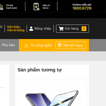
í)
Giới thiệu
Đăng nhập
Giỏ hàng
0
Viện Di Động
)
Phụ kiện
Tin công nghệ
Đặt lịch ngay
Sản phẩm tương tự