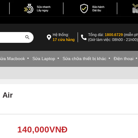
Hệ thống:
Tổng đài:
1800.6729
(miễn ph
17 cửa hàng
(Giờ làm việc: 08h00 - 21h00
Sửa Macbook
Sửa Laptop
Sửa chữa thiết bị khác
Điện thoại
 Air
140,000
VNĐ