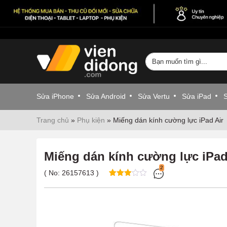
Sửa iPhone
Sửa Android
Sửa Vertu
Sửa iPad
Trang chủ
»
Phụ kiện
»
Miếng dán kính cường lực iPad Air
Miếng dán kính cường lực iPad
2
( No:
26157613
)
3.00
1
trên 5
dựa
trên
đánh
giá