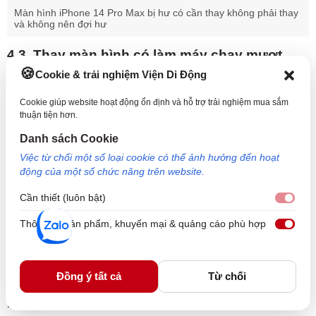
Màn hình iPhone 14 Pro Max bị hư có cần thay không phải thay
và không nên đợi hư
4.3. Thay màn hình có làm máy chạy mượt
hơn không?
Cookie & trải nghiệm Viện Di Động
Thay màn hình không tác động đến hiệu năng xử lý
Cookie giúp website hoạt động ổn định và hỗ trợ trải nghiệm mua sắm
thuận tiện hơn.
của máy
. Dù vậy, nếu màn hình cũ bị hỏng, hiển thị kém
hoặc cảm ứng chậm, màn hình mới sẽ khôi phục lại độ
Danh sách Cookie
sắc nét và độ nhạy, giúp thao tác liền mạch như ban đầu.
Việc từ chối một số loại cookie có thể ảnh hưởng đến hoạt
động của một số chức năng trên website.
Điều này cải thiện cảm giác sử dụng, nhưng không làm
thay đổi tốc độ xử lý của hệ thống.
Cần thiết (luôn bật)
Cần 
4.4. Có cần sao lưu dữ liệu trước khi thay màn
Thông tin sản phẩm, khuyến mại & quảng cáo phù hợp
Thôn
hình không?
Nên sao lưu toàn bộ dữ liệu trước khi thay màn hình
.
Đồng ý tất cả
Từ chối
Mặc dù quá trình thay thường không ảnh hưởng đến bộ
nhớ, nhưng sao lưu sẽ bảo vệ dữ liệu khỏi rủi ro phát