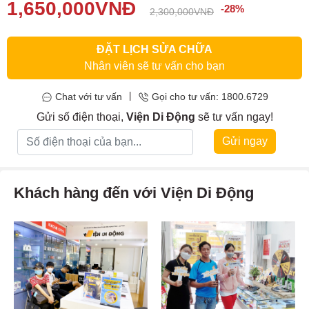
máy tính khi xuất dữ liệu sẽ nhanh hơn, tốc độ hoạt động laptop
1,650,000
VNĐ
-28%
2,300,000
VNĐ
mạnh mẽ hơn, tiết kiệm điện năng, bảo vệ dữ liệu cực tốt,…
ĐẶT LỊCH SỬA CHỮA
Nhân viên sẽ tư vấn cho bạn
|
Chat với tư vấn
Gọi cho tư vấn: 1800.6729
Gửi số điện thoại,
Viện Di Động
sẽ tư vấn ngay!
Gửi ngay
Khách hàng đến với Viện Di Động