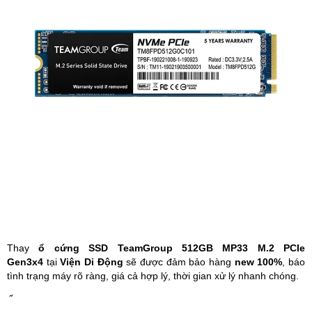
Phụ kiện
Hệ thống:
17 cửa hàng
Tổng đài:
1800.6729
(miễn phí)
(Giờ làm việc: 08h00 - 21h00)
Giới thiệu
Viện Di Động
Tin công nghệ
Đặt lịch ngay
Thay
ổ cứng SSD TeamGroup 512GB MP33 M.2 PCIe
Gen3x4
tại
Viện Di Động
sẽ được đảm bảo hàng
new 100%
, báo
tình trạng máy rõ ràng, giá cả hợp lý, thời gian xử lý nhanh chóng.
Ổ cứng SSD TeamGroup 512GB MP33 M.2 PCIe Gen3x4
giúp