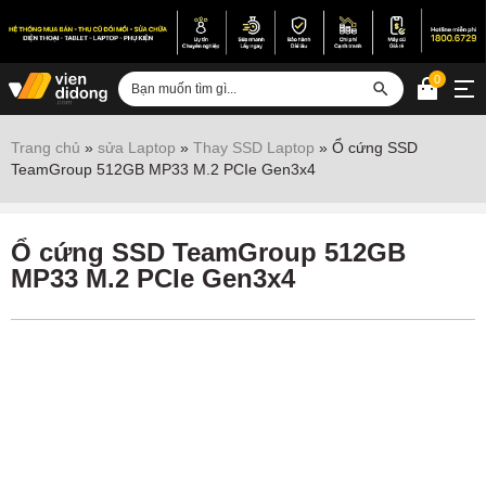
0
Đăng nhập
Trang chủ
»
sửa Laptop
»
Thay SSD Laptop
»
Ổ cứng SSD
TeamGroup 512GB MP33 M.2 PCIe Gen3x4
Sửa iPhone
Sửa Android
Ổ cứng SSD TeamGroup 512GB
Sửa Vertu
MP33 M.2 PCIe Gen3x4
Sửa iPad
Sửa Macbook
Sửa Laptop
Sửa chữa thiết bị khác
Điện thoại