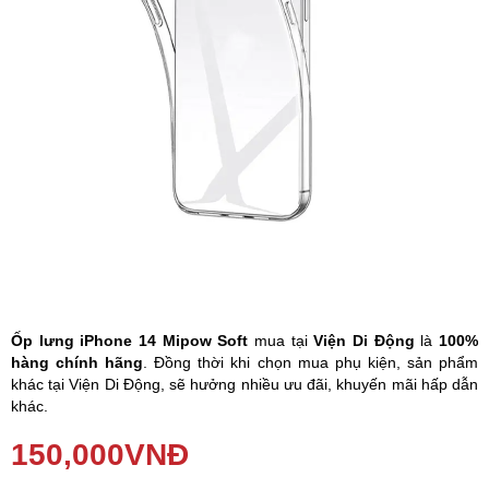
Phụ kiện
Hệ thống:
17 cửa hàng
Tổng đài:
1800.6729
(miễn phí)
(Giờ làm việc: 08h00 - 21h00)
Giới thiệu
Viện Di Động
Tin công nghệ
Đặt lịch ngay
Ốp lưng iPhone 14 Mipow Soft
mua tại
Viện Di Động
là
100%
hàng chính hãng
. Đồng thời khi chọn mua phụ kiện, sản phẩm
khác tại Viện Di Động, sẽ hưởng nhiều ưu đãi, khuyến mãi hấp dẫn
khác.
Ốp lưng iPhone 14 Mipow Soft
được trang bị công nghệ chống
150,000
VNĐ
sốc tại các góc của ốp giúp bảo vệ điện thoại của bạn tránh những
va đập. Ốp lưng có độ
trong suốt
và
chống ố vàng
cao. Bảo vệ