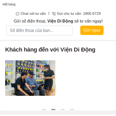
Hết hàng
điện thoại tránh những tác động bên ngoài.
|
Chat với tư vấn
Gọi cho tư vấn: 1800.6729
Gửi số điện thoại,
Viện Di Động
sẽ tư vấn ngay!
Gửi ngay
Khách hàng đến với Viện Di Động