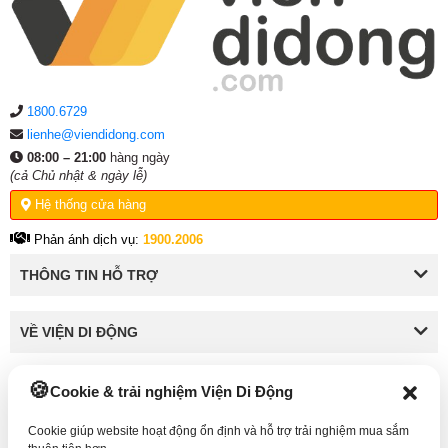
1800.6729
lienhe@viendidong.com
08:00 – 21:00
hàng ngày
(cả Chủ nhật & ngày lễ)
Hệ thống cửa hàng
Phản ánh dịch vụ:
1900.2006
THÔNG TIN HỖ TRỢ
VỀ VIỆN DI ĐỘNG
Cookie & trải nghiệm Viện Di Động
KẾT NỐI VỚI VIỆN DI ĐỘNG
Cookie giúp website hoạt động ổn định và hỗ trợ trải nghiệm mua sắm