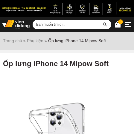
0
Đăng nhập
Trang chủ
»
Phụ kiện
»
Ốp lưng iPhone 14 Mipow Soft
Sửa iPhone
Sửa Android
Ốp lưng iPhone 14 Mipow Soft
Sửa Vertu
Sửa iPad
Sửa Macbook
Sửa Laptop
Sửa chữa thiết bị khác
Điện thoại