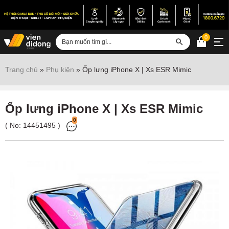
0
Đăng nhập
Trang chủ
»
Phụ kiện
»
Ốp lưng iPhone X | Xs ESR Mimic
Sửa iPhone
Sửa Android
Ốp lưng iPhone X | Xs ESR Mimic
0
Sửa Vertu
( No:
14451495
)
Sửa iPad
Sửa Macbook
Sửa Laptop
Sửa chữa thiết bị khác
Điện thoại