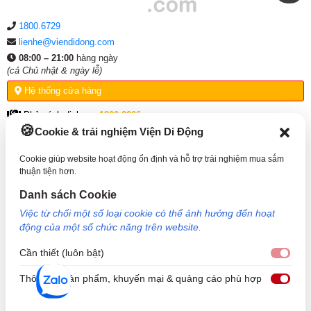
1800.6729
lienhe@viendidong.com
08:00 – 21:00
hàng ngày
(cả Chủ nhật & ngày lễ)
Ốp lưng iPhone X, Xs ESR Mimic được làm bằng chất liệu
Hệ thống cửa hàng
cao cấp bền bỉ
Phản ánh dịch vụ:
1900.2006
Cookie & trải nghiệm Viện Di Động
THÔNG TIN HỖ TRỢ
Cookie giúp website hoạt động ổn định và hỗ trợ trải nghiệm mua sắm
thuận tiện hơn.
VỀ VIỆN DI ĐỘNG
Danh sách Cookie
Việc từ chối một số loại cookie có thể ảnh hưởng đến hoạt
KẾT NỐI VỚI VIỆN DI ĐỘNG
động của một số chức năng trên website.
Cần thiết (luôn bật)
Cần 
Thông tin sản phẩm, khuyến mại & quảng cáo phù hợp
Thôn
Công Ty TNHH Công Nghệ và Đầu Tư Viện Di Động - 73 Trần Quang Khải, Phường Tân
Định, TP HCM. Mã số doanh nghiệp: 0317265132 - Ngày cấp: 25/04/2022 - Nơi cấp: Sở