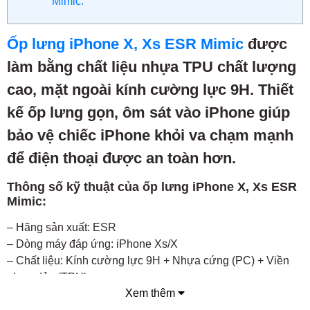
Mimic:
Ốp lưng iPhone X, Xs ESR Mimic
được
làm bằng chất liệu nhựa TPU chất lượng
cao, mặt ngoài kính cường lực 9H. Thiết
kế ốp lưng gọn, ôm sát vào iPhone giúp
bảo vệ chiếc iPhone khỏi va chạm mạnh
để điện thoại được an toàn hơn.
Thông số kỹ thuật của ốp lưng iPhone X, Xs ESR
Mimic:
– Hãng sản xuất: ESR
– Dòng máy đáp ứng: iPhone Xs/X
– Chất liệu: Kính cường lực 9H + Nhựa cứng (PC) + Viền
nhựa dẻo (TPU)
Xem thêm
– Chức năng: bảo vệ, hạn chế rạn nứt, vỡ…, chống va đập,