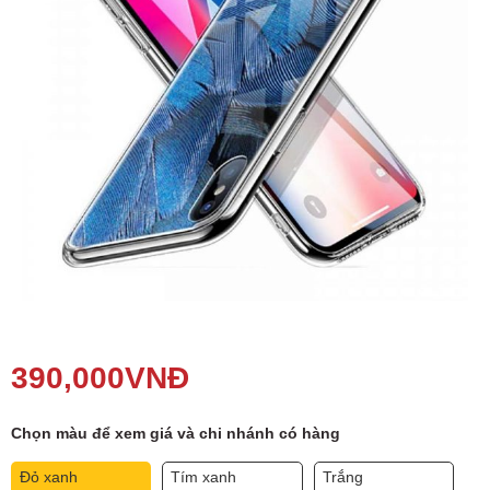
Phụ kiện
Hệ thống:
17 cửa hàng
Tổng đài:
1800.6729
(miễn phí)
(Giờ làm việc: 08h00 - 21h00)
Giới thiệu
Viện Di Động
Tin công nghệ
Đặt lịch ngay
390,000
VNĐ
Chọn màu để xem giá và chi nhánh có hàng
Đỏ xanh
Tím xanh
Trắng