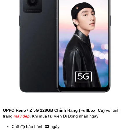
Phụ kiện
Hệ thống:
17 cửa hàng
Tổng đài:
1800.6729
(miễn phí)
(Giờ làm việc: 08h00 - 21h00)
Giới thiệu
Viện Di Động
Tin công nghệ
Đặt lịch ngay
OPPO Reno7 Z 5G 128GB Chính Hãng (Fullbox, Cũ)
với tình
trạng
máy đẹp
. Khi mua tại Viện Di Động nhận ngay:
Chế độ bảo hành
33
ngày