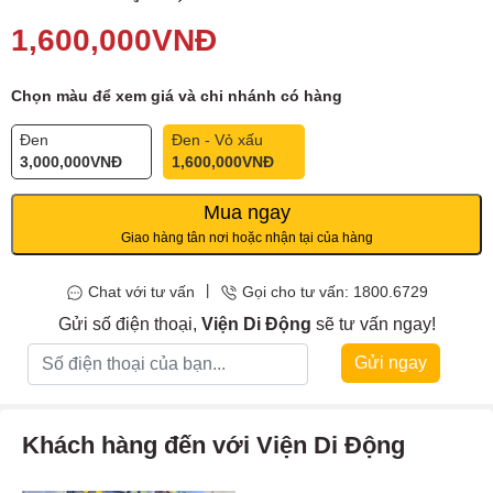
Dùng thử MIỄN PHÍ
07
ngày,
Thu cũ đổi mới trợ giá đến
2.5 triệu
.
1,600,000
VNĐ
Trả góp 30:
0đ
trả trước,
0
phí ẩn,
0%
lãi suất
Chọn màu để xem giá và chi nhánh có hàng
Đen
Đen - Vỏ xấu
3,000,000
VNĐ
1,600,000
VNĐ
Mua ngay
Giao hàng tân nơi hoặc nhận tại của hàng
|
Chat với tư vấn
Gọi cho tư vấn: 1800.6729
Gửi số điện thoại,
Viện Di Động
sẽ tư vấn ngay!
Gửi ngay
Khách hàng đến với Viện Di Động