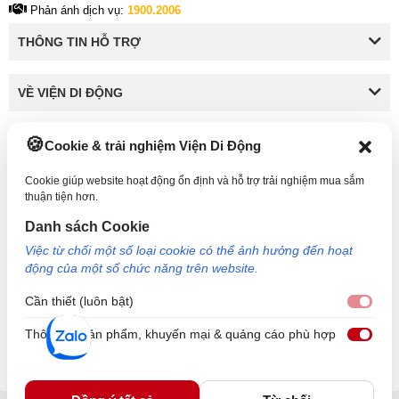
Thông tin khác
Phản ánh dịch vụ:
1900.2006
THÔNG TIN HỖ TRỢ
VỀ VIỆN DI ĐỘNG
Cookie & trải nghiệm Viện Di Động
KẾT NỐI VỚI VIỆN DI ĐỘNG
Cookie giúp website hoạt động ổn định và hỗ trợ trải nghiệm mua sắm
thuận tiện hơn.
Danh sách Cookie
Công Ty TNHH Công Nghệ và Đầu Tư Viện Di Động - 73 Trần Quang Khải, Phường Tân
Việc từ chối một số loại cookie có thể ảnh hưởng đến hoạt
Định, TP HCM. Mã số doanh nghiệp: 0317265132 - Ngày cấp: 25/04/2022 - Nơi cấp: Sở
động của một số chức năng trên website.
kế hoạch và đầu tư TP Hồ Chí Minh. Giám đốc: Nguyễn Ngọc Ngân. Hotline: 1800.6729
(miễn phí) - Email: cskh@viendidong.com - Bản quyền thuộc về Viện Di Động.
Cần thiết (luôn bật)
Cần 
Thông tin sản phẩm, khuyến mại & quảng cáo phù hợp
Thôn