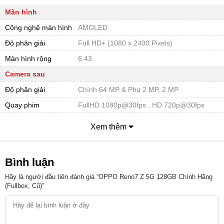
Màn hình
Công nghệ màn hình
AMOLED
Độ phân giải
Full HD+ (1080 x 2400 Pixels)
Màn hình rộng
6.43
Camera sau
Độ phân giải
Chính 64 MP & Phụ 2 MP, 2 MP
Quay phim
FullHD 1080p@30fps , HD 720p@30fps
Đèn Flash
Flash-LED
Xem thêm
Chụp ảnh nâng cao
Ban đêm (Night Mode) / Chuyên nghiệp (Pro)
/ Quay chậm (Slow Motion) / Toàn cảnh
(Panorama) / Trôi nhanh thời gian (Time
Bình luận
Lapse) / Xóa phông
Hãy là người đầu tiên đánh giá “OPPO Reno7 Z 5G 128GB Chính Hãng
Camera trước
(Fullbox, Cũ)”
Độ phân giải
16 MP
Video Call
1080P@30fps / 720P/30fps