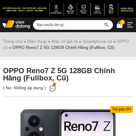
0
Đăng nhập
Trang chủ
»
Điện thoại
»
Máy cũ giá rẻ
»
Smartphone cũ
»
OPPO
cũ
»
OPPO Reno7 Z 5G 128GB Chính Hãng (Fullbox, Cũ)
Sửa iPhone
Sửa Android
OPPO Reno7 Z 5G 128GB Chính
Sửa Vertu
Hãng (Fullbox, Cũ)
Sửa iPad
0
( No:
Không áp dụng
)
Sửa Macbook
Sửa Laptop
Trả góp 0%
Sửa chữa thiết bị khác
Điện thoại