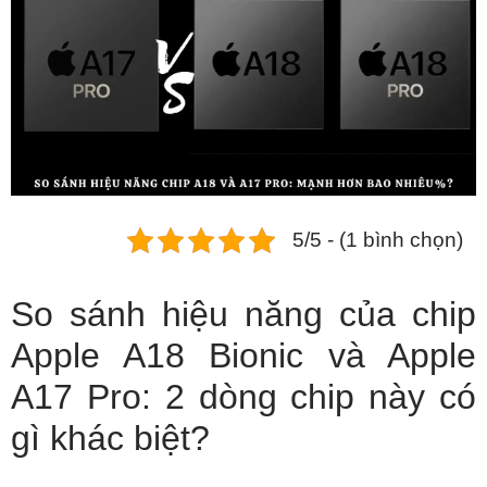
Phụ kiện
Hệ thống:
17 cửa hàng
Tổng đài:
1800.6729
(miễn phí)
(Giờ làm việc: 08h00 - 21h00)
Giới thiệu
Viện Di Động
5/5 - (1 bình chọn)
Tin công nghệ
Đặt lịch ngay
So sánh hiệu năng của chip
Apple A18 Bionic và Apple
A17 Pro: 2 dòng chip này có
gì khác biệt?