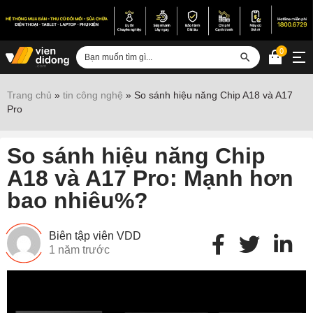
0
Đăng nhập
Trang chủ
»
tin công nghệ
»
So sánh hiệu năng Chip A18 và A17
Pro
Sửa iPhone
Sửa Android
So sánh hiệu năng Chip
Sửa Vertu
A18 và A17 Pro: Mạnh hơn
bao nhiêu%?
Sửa iPad
Sửa Macbook
Biên tập viên VDD
Sửa Laptop
1 năm trước
Sửa chữa thiết bị khác
Điện thoại