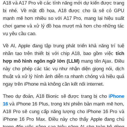
A18 và A17 Pro về các tính năng mới dự kiến được trang
bị nhé. Về mặt đồ họa, A18 được cho là sẽ có GPU
mạnh mẽ hơn nhiều so với A17 Pro, mang lại hiệu suất
chơi game và xử lý đồ họa mượt mà hơn cho những tác
vụ yêu cầu cao.
Về AI, Apple đang tập trung phát triển khả năng trí tuệ
nhân tạo trên thiết bị với chip A18, bao gồm việc
tích
hợp mô hình ngôn ngữ lớn (LLM)
mang tên Ajax. Điều
này cho phép các tác vụ như nhận diện giọng nói, dịch
thuật và xử lý hình ảnh diễn ra nhanh chóng và hiệu quả
ngay trên iPhone mà không cần kết nối internet.
Theo dự đoán, A18 Bionic sẽ được trang bị cho
iPhone
16
và iPhone 16 Plus, trong khi phiên bản mạnh mẽ hơn,
A18 Pro sẽ cung cấp năng lượng cho iPhone 16 Pro và
iPhone 16 Pro Max. Điều này cho thấy Apple đang chú
trọng đến việc nâng cao hiệu năng AI cho toàn bộ dòng