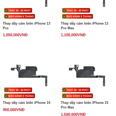
Phụ kiện
THAY 30 - 60 PHÚT
THAY 30 - 60 PHÚT
BẢO HÀNH 6 THÁNG
BẢO HÀNH 6 THÁNG
Thay dây cảm biến iPhone 13
Thay dây cảm biến iPhone 13
Hệ thống:
Pro
Pro Max
17 cửa hàng
1,050,000
VNĐ
1,100,000
VNĐ
Tổng đài:
1800.6729
(miễn phí)
(Giờ làm việc: 08h00 - 21h00)
Giới thiệu
Viện Di Động
Tin công nghệ
Đặt lịch ngay
THAY 30 - 60 PHÚT
THAY 30 - 60 PHÚT
BẢO HÀNH 6 THÁNG
BẢO HÀNH 6 THÁNG
Thay dây cảm biến iPhone 14
Thay dây cảm biến iPhone 15
Pro Max
950,000
VNĐ
1,500,000
VNĐ