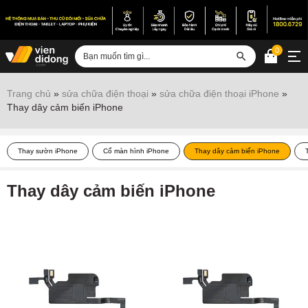
0
Đăng nhập
Trang chủ
»
sửa chữa điện thoại
»
sửa chữa điện thoại iPhone
»
Thay dây cảm biến iPhone
Sửa iPhone
Sửa Android
Thay sườn iPhone
Cổ màn hình iPhone
Thay dây cảm biến iPhone
Sửa Vertu
Thay dây cảm biến iPhone
Sửa iPad
Sửa Macbook
Sửa Laptop
Sửa chữa thiết bị khác
Điện thoại