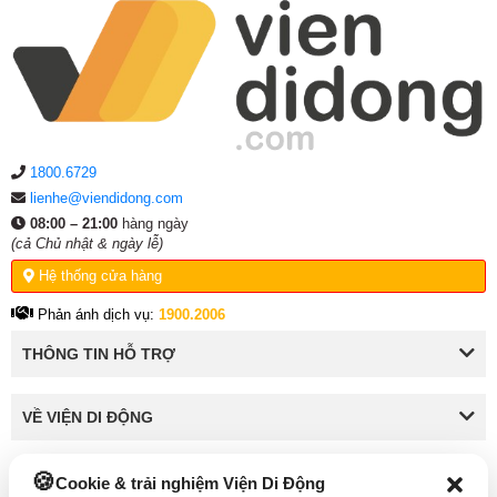
1800.6729
lienhe@viendidong.com
08:00 – 21:00
hàng ngày
(cả Chủ nhật & ngày lễ)
Hệ thống cửa hàng
Phản ánh dịch vụ:
1900.2006
THÔNG TIN HỖ TRỢ
VỀ VIỆN DI ĐỘNG
Cookie & trải nghiệm Viện Di Động
KẾT NỐI VỚI VIỆN DI ĐỘNG