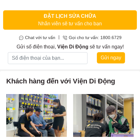
phải
sửa mainboard iMac
ngay lập tức.
ĐẶT LỊCH SỬA CHỮA
Nhân viên sẽ tư vấn cho bạn
|
Chat với tư vấn
Gọi cho tư vấn: 1800.6729
Gửi số điện thoại,
Viện Di Động
sẽ tư vấn ngay!
Gửi ngay
Khách hàng đến với Viện Di Động