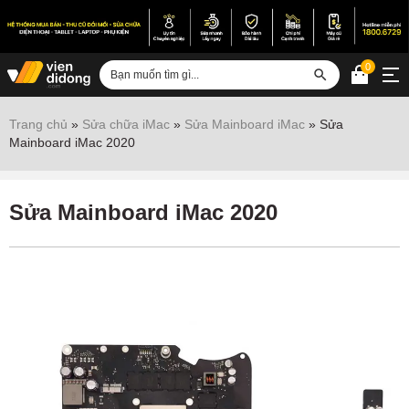
0
Đăng nhập
Trang chủ
»
Sửa chữa iMac
»
Sửa Mainboard iMac
»
Sửa
Mainboard iMac 2020
Sửa iPhone
Sửa Android
Sửa Mainboard iMac 2020
Sửa Vertu
Sửa iPad
Sửa Macbook
Sửa Laptop
Sửa chữa thiết bị khác
Điện thoại