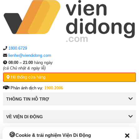
1800.6729
lienhe@viendidong.com
08:00 – 21:00
hàng ngày
(cả Chủ nhật & ngày lễ)
Hệ thống cửa hàng
Phản ánh dịch vụ:
1900.2006
THÔNG TIN HỖ TRỢ
VỀ VIỆN DI ĐỘNG
Cookie & trải nghiệm Viện Di Động
KẾT NỐI VỚI VIỆN DI ĐỘNG