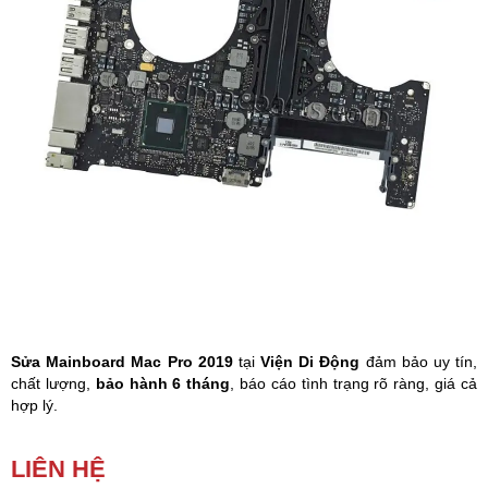
Phụ kiện
Hệ thống:
17 cửa hàng
Tổng đài:
1800.6729
(miễn phí)
(Giờ làm việc: 08h00 - 21h00)
Giới thiệu
Viện Di Động
Tin công nghệ
Đặt lịch ngay
Sửa Mainboard Mac Pro 2019
tại
Viện Di Động
đảm bảo uy tín,
chất lượng,
bảo hành 6 tháng
, báo cáo tình trạng rõ ràng, giá cả
hợp lý.
Khi
Mac Pro
của bạn có các dấu hiệu sau: không lên nguồn, không
LIÊN HỆ
nhận ổ cứng, không nhận wifi, sạc không vào pin, không xuất âm
thanh, lỗi bluetooth, không nhận USB,… đó là dấu hiệu bạn cần