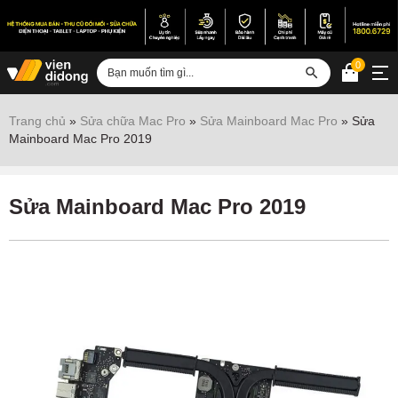
0
Đăng nhập
Trang chủ
»
Sửa chữa Mac Pro
»
Sửa Mainboard Mac Pro
»
Sửa
Mainboard Mac Pro 2019
Sửa iPhone
Sửa Android
Sửa Mainboard Mac Pro 2019
Sửa Vertu
Sửa iPad
Sửa Macbook
Sửa Laptop
Sửa chữa thiết bị khác
Điện thoại