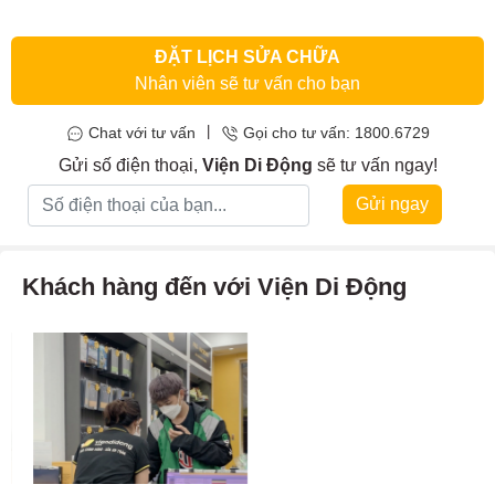
phải
sửa mainboard Mac Pro
ngay lập tức.
ĐẶT LỊCH SỬA CHỮA
Nhân viên sẽ tư vấn cho bạn
|
Chat với tư vấn
Gọi cho tư vấn: 1800.6729
Gửi số điện thoại,
Viện Di Động
sẽ tư vấn ngay!
Gửi ngay
Khách hàng đến với Viện Di Động