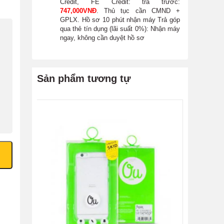
Credit, FE Credit:
trả trước:
747,000
VNĐ
. Thủ tục cần CMND +
GPLX. Hồ sơ 10 phút nhận máy
Trả góp
qua thẻ tín dụng (lãi suất 0%):
Nhận máy
ngay, không cần duyệt hồ sơ
Sản phẩm tương tự