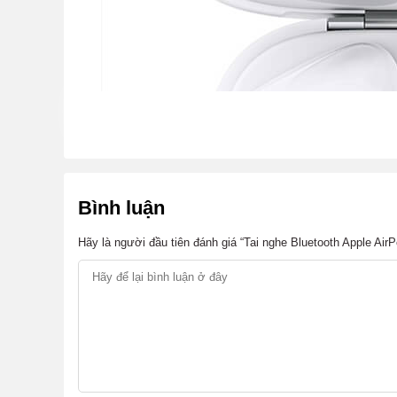
Bình luận
Hãy là người đầu tiên đánh giá “Tai nghe Bluetooth Apple Air
Apple Airpods 2 được sạc qua chính hộp đựng ( c
so với đời đâu, tuy nhiên với Airpods 2 có sạc kh
kế của tai nghe dù không mới hoàn toàn nhưng vẫ
sử dụng.
Những nâng cấp đáng giá trên Airpods 2