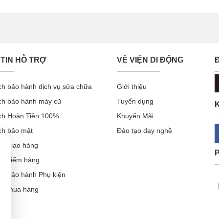
1 hoàn toàn mới. Con chip H1 mang tới tốc độ kết nối tăng gấp
 kết nối hội thoại.
TIN HỖ TRỢ
VỀ VIỆN DI ĐỘNG
ch bảo hành dịch vụ sửa chữa
Giới thiệu
ch bảo hành máy cũ
Tuyển dụng
K
ch Hoàn Tiền 100%
Khuyến Mãi
ch bảo mật
Đào tạo dạy nghề
ch giao hàng
ch kiểm hàng
ch bảo hành Phụ kiện
ẫn mua hàng