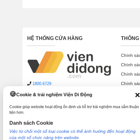
Apple trang bị cho tai nghe Airpods 2 con chip H
khi chuyển giữa các thiết bị và gấp 1,5 lần thời gian
HỆ THỐNG CỬA HÀNG
THÔNG 
Chính sá
Chính sá
Chính sá
Chính sá
1800.6729
lienhe@viendidong.com
Chính sá
Cookie & trải nghiệm Viện Di Động
08:00 – 21:00
hàng ngày
Chính sá
(cả Chủ nhật & ngày lễ)
Cookie giúp website hoạt động ổn định và hỗ trợ trải nghiệm mua sắm thuận
Chính sá
Hệ thống cửa hàng
tiện hơn.
Hướng d
Danh sách Cookie
Phản ánh dịch vụ:
1900.2006
Việc từ chối một số loại cookie có thể ảnh hưởng đến hoạt động
của một số chức năng trên website.