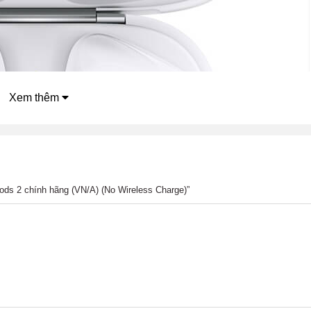
Xem thêm
Pods 2 chính hãng (VN/A) (No Wireless Charge)”
ase) của mình, case của Airpods 2 cũng được giữ nguyên thiế
ông dây sẽ có thêm 1 đèn led báo được đặt ở mặt trước case. T
n có những cải tiến, mang đến sự sang trọng, đẳng cấp cho n