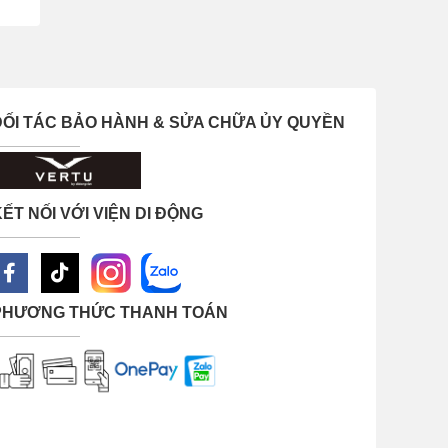
 đôi
ĐỐI TÁC BẢO HÀNH & SỬA CHỮA ỦY QUYỀN
ẾT NỐI VỚI VIỆN DI ĐỘNG
PHƯƠNG THỨC THANH TOÁN