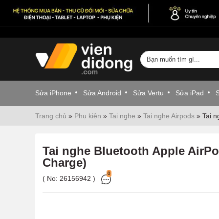
Sửa iPhone
Sửa Android
Sửa Vertu
Sửa iPad
Trang chủ
»
Phụ kiện
»
Tai nghe
»
Tai nghe Airpods
»
Tai n
Tai nghe Bluetooth Apple AirPo
Charge)
0
( No:
26156942
)