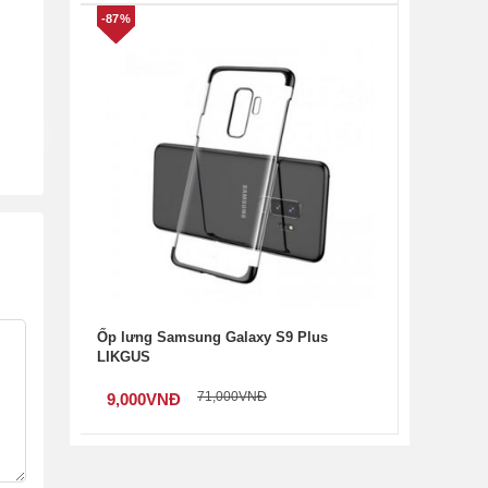
-87%
Ốp lưng Samsung Galaxy S9 Plus
LIKGUS
t kế
hiết
71,000
VNĐ
9,000
VNĐ
gười