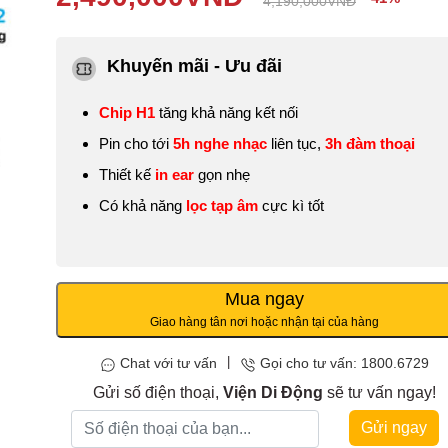
4,190,000
VNĐ
Khuyến mãi - Ưu đãi
Chip H1
tăng khả năng kết nối
Pin cho tớ
i
5h nghe nhạc
liên tục
,
3h đàm thoại
Thiết kế
in ear
gọn nhẹ
Có khả năng
lọc tạp âm
cực kì tốt
Mua ngay
Giao hàng tân nơi hoặc nhận tại của hàng
|
Chat với tư vấn
Gọi cho tư vấn: 1800.6729
Gửi số điện thoại,
Viện Di Động
sẽ tư vấn ngay!
Gửi ngay