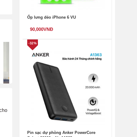
Ốp lưng dẻo iPhone 6 VU
90,000
VNĐ
-32%
 cho
Pin sạc dự phòng Anker PowerCore