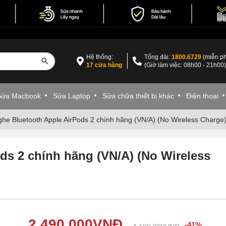
Hệ thống:
Tổng đài:
1800.6729
(miễn ph
17 cửa hàng
(Giờ làm việc: 08h00 - 21h00
Sửa Macbook
Sửa Laptop
Sửa chữa thiết bị khác
Điện thoại
ghe Bluetooth Apple AirPods 2 chính hãng (VN/A) (No Wireless Charge
ds 2 chính hãng (VN/A) (No Wireless
2,490,000
VNĐ
-41%