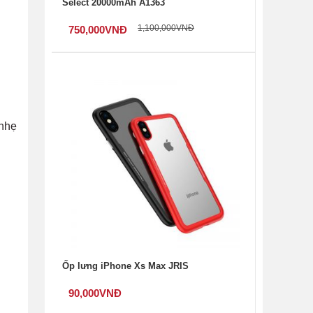
Select 20000mAh A1363
1,100,000
VNĐ
750,000
VNĐ
 nhẹ
Ốp lưng iPhone Xs Max JRIS
90,000
VNĐ