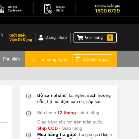
í)
Giới thiệu
Đăng nhập
Giỏ hàng
0
Viện Di Động
)
Phụ kiện
Tin công nghệ
Đặt lịch ngay
)
Bộ sản phẩm:
Tai nghe, sách hướng
dẫn, bộ nút đệm cao su, cáp sạc
Bảo hành
12 tháng
chính hãng
.
Giao hàng tận nơi trên toàn quốc.
Ship COD
- Giao hàng
Mua hàng trả góp:
Trả góp qua Home