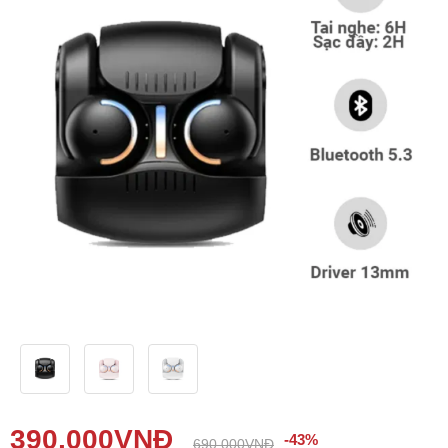
Phụ kiện
Hệ thống:
17 cửa hàng
Tổng đài:
1800.6729
(miễn phí)
(Giờ làm việc: 08h00 - 21h00)
Giới thiệu
Viện Di Động
Tin công nghệ
Đặt lịch ngay
390,000
VNĐ
-43%
690,000
VNĐ