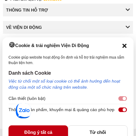
THÔNG TIN HỖ TRỢ
VỀ VIỆN DI ĐỘNG
Cookie & trải nghiệm Viện Di Động
KẾT NỐI VỚI VIỆN DI ĐỘNG
Cookie giúp website hoạt động ổn định và hỗ trợ trải nghiệm mua sắm
thuận tiện hơn.
Danh sách Cookie
Công Ty TNHH Công Nghệ và Đầu Tư Viện Di Động - 73 Trần Quang Khải, Phường Tân
Việc từ chối một số loại cookie có thể ảnh hưởng đến hoạt
Định, TP HCM. Mã số doanh nghiệp: 0317265132 - Ngày cấp: 25/04/2022 - Nơi cấp: Sở
động của một số chức năng trên website.
kế hoạch và đầu tư TP Hồ Chí Minh. Giám đốc: Nguyễn Ngọc Ngân. Hotline: 1800.6729
(miễn phí) - Email: cskh@viendidong.com - Bản quyền thuộc về Viện Di Động.
Cần thiết (luôn bật)
Cần 
Thông tin sản phẩm, khuyến mại & quảng cáo phù hợp
Thôn
Đồng ý tất cả
Từ chối