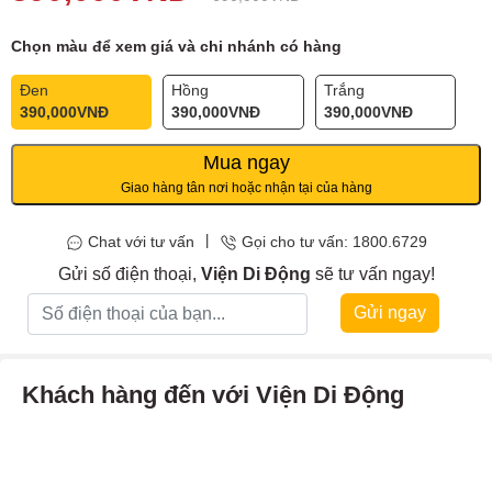
Chọn màu để xem giá và chi nhánh có hàng
Đen
Hồng
Trắng
390,000
VNĐ
390,000
VNĐ
390,000
VNĐ
Mua ngay
Giao hàng tân nơi hoặc nhận tại của hàng
|
Chat với tư vấn
Gọi cho tư vấn: 1800.6729
Gửi số điện thoại,
Viện Di Động
sẽ tư vấn ngay!
Gửi ngay
Khách hàng đến với Viện Di Động