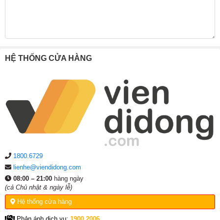
HỆ THỐNG CỬA HÀNG
1800.6729
lienhe@viendidong.com
08:00 – 21:00
hàng ngày
(cả Chủ nhật & ngày lễ)
Hệ thống cửa hàng
Phản ánh dịch vụ:
1900.2006