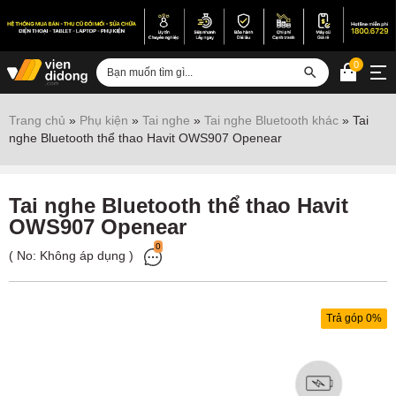
0
Đăng nhập
Trang chủ
»
Phụ kiện
»
Tai nghe
»
Tai nghe Bluetooth khác
»
Tai
nghe Bluetooth thể thao Havit OWS907 Openear
Sửa iPhone
Sửa Android
Tai nghe Bluetooth thể thao Havit
Sửa Vertu
OWS907 Openear
Sửa iPad
0
( No:
Không áp dụng
)
Sửa Macbook
Sửa Laptop
Trả góp 0%
Sửa chữa thiết bị khác
Điện thoại