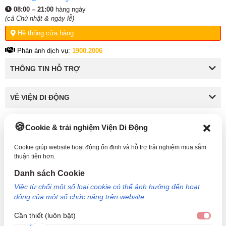
08:00 – 21:00
hàng ngày
(cả Chủ nhật & ngày lễ)
Hệ thống cửa hàng
Phản ánh dịch vụ:
1900.2006
THÔNG TIN HỖ TRỢ
VỀ VIỆN DI ĐỘNG
Cookie & trải nghiệm Viện Di Động
KẾT NỐI VỚI VIỆN DI ĐỘNG
Cookie giúp website hoạt động ổn định và hỗ trợ trải nghiệm mua sắm
thuận tiện hơn.
Danh sách Cookie
Công Ty TNHH Công Nghệ và Đầu Tư Viện Di Động - 73 Trần Quang Khải, Phường Tân
Việc từ chối một số loại cookie có thể ảnh hưởng đến hoạt
Định, TP HCM. Mã số doanh nghiệp: 0317265132 - Ngày cấp: 25/04/2022 - Nơi cấp: Sở
động của một số chức năng trên website.
kế hoạch và đầu tư TP Hồ Chí Minh. Giám đốc: Nguyễn Ngọc Ngân. Hotline: 1800.6729
(miễn phí) - Email: cskh@viendidong.com - Bản quyền thuộc về Viện Di Động.
Cần thiết (luôn bật)
Cần 