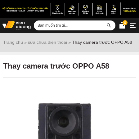
0
Đăng nhập
Trang chủ
»
sửa chữa điện thoại
»
Thay camera trước OPPO A58
Sửa iPhone
Sửa Android
Thay camera trước OPPO A58
Sửa Vertu
Sửa iPad
Sửa Macbook
Sửa Laptop
Sửa chữa thiết bị khác
Điện thoại