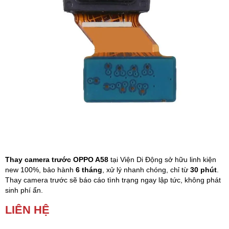
Phụ kiện
Hệ thống:
17 cửa hàng
Tổng đài:
1800.6729
(miễn phí)
(Giờ làm việc: 08h00 - 21h00)
Giới thiệu
Viện Di Động
Tin công nghệ
Đặt lịch ngay
Thay camera trước OPPO A58
tại Viện Di Động sở hữu linh kiện
new 100%, bảo hành
6 tháng
, xử lý nhanh chóng, chỉ từ
30 phút
.
Thay camera trước sẽ báo cáo tình trạng ngay lập tức, không phát
sinh phí ẩn.
LIÊN HỆ
Camera trước của điện thoại OPPO của bạn không thể chụp ảnh,
quay phim, bị mờ, mất nét,… Lúc này, bạn cần phải thay camera
trước OPPO ngay lập tức nhằm mang lại trạng thái như ban đầu.