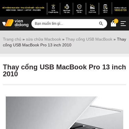
0
Đăng nhập
Trang chủ
»
sửa chữa Macbook
»
Thay cổng USB MacBook
»
Thay
cổng USB MacBook Pro 13 inch 2010
Sửa iPhone
Sửa Android
Thay cổng USB MacBook Pro 13 inch
Sửa Vertu
2010
Sửa iPad
Sửa Macbook
Sửa Laptop
Sửa chữa thiết bị khác
Điện thoại