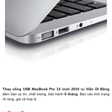
Phụ kiện
Hệ thống:
17 cửa hàng
Tổng đài:
1800.6729
(miễn phí)
(Giờ làm việc: 08h00 - 21h00)
Giới thiệu
Viện Di Động
Tin công nghệ
Đặt lịch ngay
Thay cổng USB MacBook Pro 13 inch 2010
tại
Viện Di Động
đảm bảo uy tín, chất lượng, bảo hành
6 tháng
. Báo cáo tình trạng
rõ ràng, giá cả hợp lý.
Lỗi MacBook
không nhận USB
sẽ gây nhiều phiền toái cho