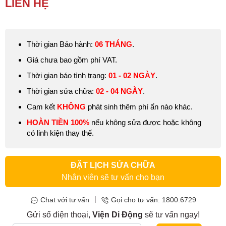
LIÊN HỆ
người dùng MacBook, ảnh hưởng đến việc sử dụng. Do đó, nếu
thấy có dấu hiệu cổng USB bị hư hãy mang máy đi kiểm tra và
thay cổng USB MacBook Pro 13 inch 2010
ngay nhé.
Thời gian Bảo hành:
06 THÁNG
.
Giá chưa bao gồm phí VAT.
Thời gian báo tình trạng:
01 - 02 NGÀY
.
Thời gian sửa chữa:
02 - 04 NGÀY
.
Cam kết
KHÔNG
phát sinh thêm phí ẩn nào khác.
HOÀN TIỀN 100%
nếu không sửa được hoặc không
có linh kiện thay thế.
ĐẶT LỊCH SỬA CHỮA
Nhân viên sẽ tư vấn cho bạn
|
Chat với tư vấn
Gọi cho tư vấn: 1800.6729
Gửi số điện thoại,
Viện Di Động
sẽ tư vấn ngay!