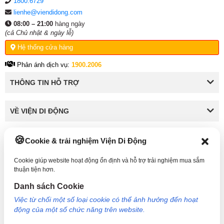
1800.6729
lienhe@viendidong.com
08:00 – 21:00
hàng ngày
(cả Chủ nhật & ngày lễ)
Hệ thống cửa hàng
Phản ánh dịch vụ:
1900.2006
THÔNG TIN HỖ TRỢ
VỀ VIỆN DI ĐỘNG
Cookie & trải nghiệm Viện Di Động
KẾT NỐI VỚI VIỆN DI ĐỘNG
Cookie giúp website hoạt động ổn định và hỗ trợ trải nghiệm mua sắm
thuận tiện hơn.
Danh sách Cookie
Công Ty TNHH Công Nghệ và Đầu Tư Viện Di Động - 73 Trần Quang Khải, Phường Tân
Việc từ chối một số loại cookie có thể ảnh hưởng đến hoạt
Định, TP HCM. Mã số doanh nghiệp: 0317265132 - Ngày cấp: 25/04/2022 - Nơi cấp: Sở
động của một số chức năng trên website.
kế hoạch và đầu tư TP Hồ Chí Minh. Giám đốc: Nguyễn Ngọc Ngân. Hotline: 1800.6729