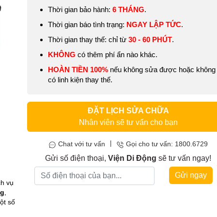
Thời gian bảo hành:
6 THÁNG
.
Thời gian báo tình trạng:
NGAY LẬP TỨC
.
Thời gian thay thế: chỉ từ
30 - 60 PHÚT
.
KHÔNG
có thêm phí ẩn nào khác.
HOÀN TIỀN 100%
nếu không sửa được hoặc không
có linh kiện thay thế.
ĐẶT LỊCH SỬA CHỮA
Nhân viên sẽ tư vấn cho bạn
|
Chat với tư vấn
Gọi cho tư vấn: 1800.6729
Gửi số điện thoại,
Viện Di Động
sẽ tư vấn ngay!
Gửi ngay
ch vụ
ng
,
ột số