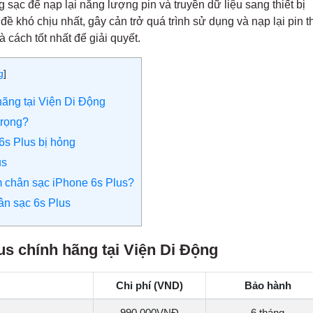
 sạc để nạp lại năng lượng pin và truyền dữ liệu sang thiết bị
ề khó chịu nhất, gây cản trở quá trình sử dụng và nạp lại pin th
à cách tốt nhất để giải quyết.
g
]
hãng tại Viện Di Động
trọng?
6s Plus bị hỏng
us
m chân sạc iPhone 6s Plus?
ân sạc 6s Plus
s chính hãng tại Viện Di Động
Chi phí (VND)
Bảo hành
990,000
VNĐ
6 tháng