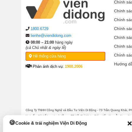
Chính sá
Chính sá
Chính sá
Chính sá
1800.6729
lienhe@viendidong.com
Chính sá
08:00 – 21:00
hàng ngày
Chính sá
(cả Chủ nhật & ngày lễ)
Chính sá
Hệ thống cửa hàng
Hướng d
Phản ánh dịch vụ:
1900.2006
Công Ty TNHH Công Nghệ và Đầu Tư Viện Di Động - 73 Trần Quang Khải, P
Nơi cấp: Sở kế hoạch và đầu tư TP Hồ Chí Minh. Giám đốc: Nguyễn Ngọc Ngâ
Viện Di Động.
Cookie & trải nghiệm Viện Di Động