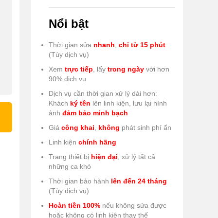
Nổi bật
Thời gian sửa
nhanh
,
chỉ từ 15 phút
(Tùy dịch vụ)
Xem
trực tiếp
, lấy
trong ngày
với hơn
90% dịch vụ
Dịch vụ cần thời gian xử lý dài hơn:
Khách
ký tên
lên linh kiện, lưu lại hình
ảnh
đảm bảo minh bạch
Giá
công khai
,
không
phát sinh phí ẩn
Linh kiện
chính hãng
Trang thiết bị
hiện đại
, xử lý tất cả
những ca khó
Thời gian bảo hành
lên đến 24 tháng
(Tùy dịch vụ)
Hoàn tiền 100%
nếu không sửa được
hoặc không có linh kiện thay thế