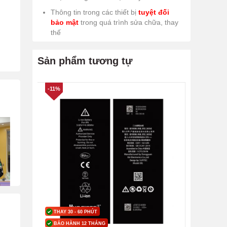
Thông tin trong các thiết bị
tuyệt đối
bảo mật
trong quá trình sửa chữa, thay
thế
Sản phẩm tương tự
-11%
THAY 30 - 60 PHÚT
BẢO HÀNH 12 THÁNG