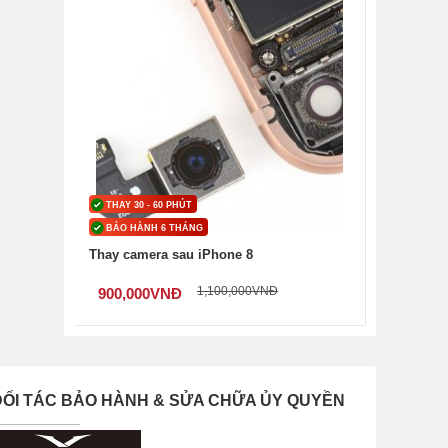
THAY 30 - 60 PHÚT
BẢO HÀNH 6 THÁNG
Thay camera sau iPhone 8
1,100,000
VNĐ
900,000
VNĐ
ng
ĐỐI TÁC BẢO HÀNH & SỬA CHỮA ỦY QUYỀN