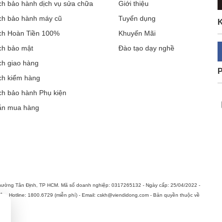
ch bảo hành dịch vụ sửa chữa
Giới thiệu
ch bảo hành máy cũ
Tuyển dụng
K
ch Hoàn Tiền 100%
Khuyến Mãi
ch bảo mật
Đào tạo dạy nghề
ch giao hàng
ch kiểm hàng
ch bảo hành Phụ kiện
ẫn mua hàng
hường Tân Định, TP HCM. Mã số doanh nghiệp: 0317265132 - Ngày cấp: 25/04/2022 -
n. Hotline: 1800.6729 (miễn phí) - Email: cskh@viendidong.com - Bản quyền thuộc về