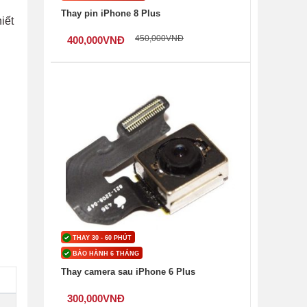
Thay pin iPhone 8 Plus
iết
450,000
VNĐ
400,000
VNĐ
THAY 30 - 60 PHÚT
BẢO HÀNH 6 THÁNG
Thay camera sau iPhone 6 Plus
300,000
VNĐ