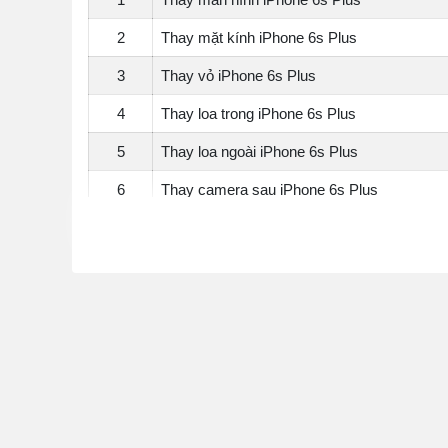
2
Thay mặt kính iPhone 6s Plus
3
Thay vỏ iPhone 6s Plus
4
Thay loa trong iPhone 6s Plus
5
Thay loa ngoài iPhone 6s Plus
6
Thay camera sau iPhone 6s Plus
7
Thay camera trước iPhone 6s Plus
8
Thay rung iPhone 6S Plus
9
Thay cáp Home iPhone 6S Plus
10
Thay cáp nguồn iPhone 6s Plus
11
Thay cụm chân sạc iPhone 6s Plus
12
Thay cáp volume – gạt rung iPhone 6s Plus