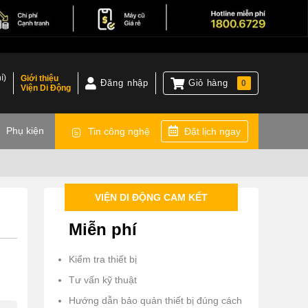
í)
Giới thiệu
Đăng nhập
Giỏ hàng
0
Viện Di Động
)
Phụ kiện
Tin công nghệ
Đặt lịch ngay
VIỆN DI ĐỘNG CAM KẾT
Miễn phí
Kiểm tra thiết bị
Tư vấn kỹ thuật
Hướng dẫn bảo quản thiết bị đúng cách