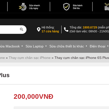
Hệ thống:
Tổng đài:
1800.6729
(miễn ph
17 cửa hàng
(Giờ làm việc: 08h00 - 21h00
Sửa Macbook
Sửa Laptop
Sửa chữa thiết bị khác
Điện thoại
one
»
Thay cụm chân sạc iPhone
»
Thay cụm chân sạc iPhone 6S Plus
Plus
200,000
VNĐ