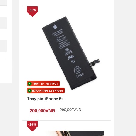
-31%
THAY 30 - 60 PHÚT
BẢO HÀNH 12 THÁNG
Thay pin iPhone 6s
290,000
VNĐ
200,000
VNĐ
-18%