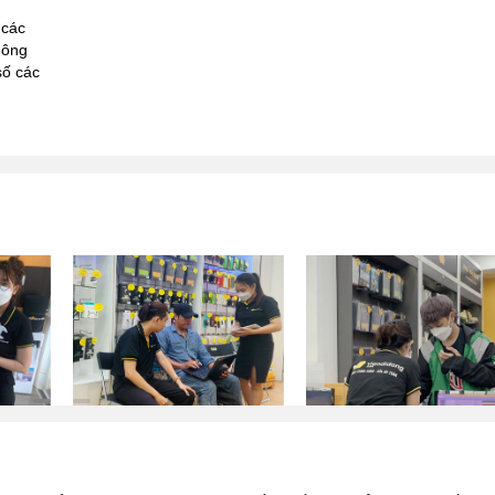
 các
hông
số các