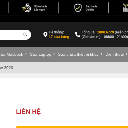
Hệ thống:
Tổng đài:
1800.6729
(miễn ph
17 cửa hàng
(Giờ làm việc: 08h00 - 21h00
Sửa Macbook
Sửa Laptop
Sửa chữa thiết bị khác
Điện thoại
ac 2020
LIÊN HỆ