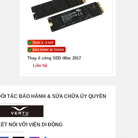
THAY 3 - 5 GIỜ
BẢO HÀNH 36 THÁNG
Thay ổ cứng SDD iMac 2017
Liên hệ
ĐỐI TÁC BẢO HÀNH & SỬA CHỮA ỦY QUYỀN
ẾT NỐI VỚI VIỆN DI ĐỘNG