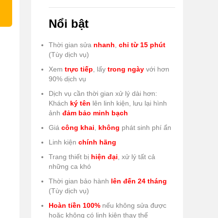
Nổi bật
Thời gian sửa
nhanh
,
chỉ từ 15 phút
(Tùy dịch vụ)
Xem
trực tiếp
, lấy
trong ngày
với hơn
90% dịch vụ
Dịch vụ cần thời gian xử lý dài hơn:
Khách
ký tên
lên linh kiện, lưu lại hình
ảnh
đảm bảo minh bạch
Giá
công khai
,
không
phát sinh phí ẩn
Linh kiện
chính hãng
Trang thiết bị
hiện đại
, xử lý tất cả
những ca khó
Thời gian bảo hành
lên đến 24 tháng
(Tùy dịch vụ)
Hoàn tiền 100%
nếu không sửa được
hoặc không có linh kiện thay thế