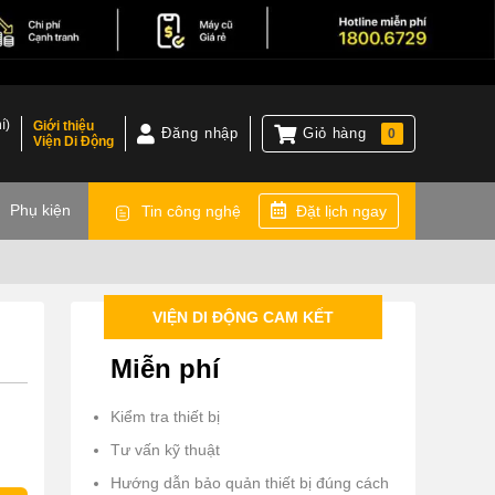
í)
Giới thiệu
Đăng nhập
Giỏ hàng
0
Viện Di Động
)
Phụ kiện
Tin công nghệ
Đặt lịch ngay
VIỆN DI ĐỘNG CAM KẾT
Miễn phí
Kiểm tra thiết bị
Tư vấn kỹ thuật
Hướng dẫn bảo quản thiết bị đúng cách