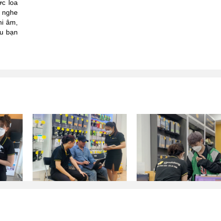
ợc loa
, nghe
hi âm,
u bạn