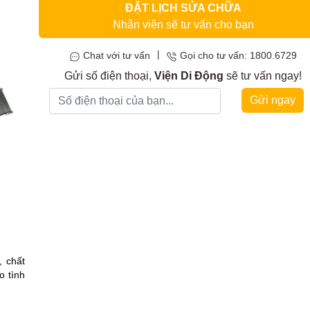
ĐẶT LỊCH SỬA CHỮA
Nhân viên sẽ tư vấn cho bạn
|
Chat với tư vấn
Gọi cho tư vấn: 1800.6729
Gửi số điện thoại,
Viện Di Động
sẽ tư vấn ngay!
Gửi ngay
, chất
o tình