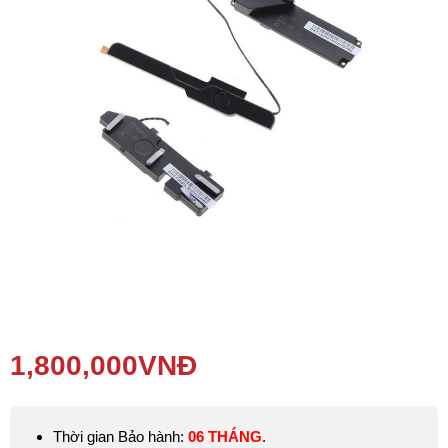
Phụ kiện
Hệ thống:
17 cửa hàng
Tổng đài:
1800.6729
(miễn phí)
(Giờ làm việc: 08h00 - 21h00)
Giới thiệu
Viện Di Động
Tin công nghệ
Đặt lịch ngay
1,800,000
VNĐ
Thời gian Bảo hành:
06 THÁNG
.