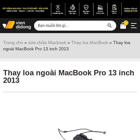
0
Đăng nhập
Trang chủ
»
sửa chữa Macbook
»
Thay loa MacBook
»
Thay loa
ngoài MacBook Pro 13 inch 2013
Sửa iPhone
Sửa Android
Thay loa ngoài MacBook Pro 13 inch
Sửa Vertu
2013
Sửa iPad
Sửa Macbook
Sửa Laptop
Sửa chữa thiết bị khác
Điện thoại