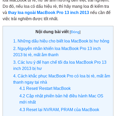
loa MacBook bị rè, hư sẽ ảnh hưởng đến việc trải nghiệm.
Do đó, nếu loa có dấu hiệu rè, thì hãy mang loa đi kiểm tra
và
thay loa ngoài MacBook Pro 13 inch 2013
nếu cần để
việc trải nghiệm được tốt nhất.
Nội dung bài viết
[
Đóng
]
1. Những dấu hiệu cho biết loa MacBook bị hư hỏng
2. Nguyên nhân khiến loa MacBook Pro 13 inch
2013 bị rè, mất âm thanh
3. Các lưu ý để hạn chế tối đa loa MacBook Pro 13
inch 2013 bị hư
4. Cách khắc phục MacBook Pro có loa bị rè, mất âm
thanh ngay tại nhà
4.1 Reset/ Restart MacBook
4.2 Cập nhật phiên bản hệ điều hành Mac OS
mới nhất
4.3 Reset lại NVRAM, PRAM của MacBook