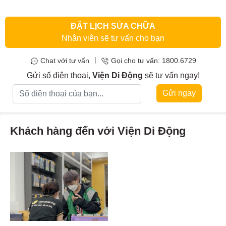
âm thanh quá nhỏ hoặc quá rè,… đó là những dấu hiệu bạn cần
phải
thay loa trong iPhone 14 Pro
ngay lập tức.
ĐẶT LỊCH SỬA CHỮA
Nhân viên sẽ tư vấn cho bạn
|
Chat với tư vấn
Gọi cho tư vấn: 1800.6729
Gửi số điện thoại,
Viện Di Động
sẽ tư vấn ngay!
Gửi ngay
Khách hàng đến với Viện Di Động