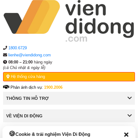
1800.6729
lienhe@viendidong.com
08:00 – 21:00
hàng ngày
(cả Chủ nhật & ngày lễ)
Hệ thống cửa hàng
Phản ánh dịch vụ:
1900.2006
THÔNG TIN HỖ TRỢ
VỀ VIỆN DI ĐỘNG
Cookie & trải nghiệm Viện Di Động
KẾT NỐI VỚI VIỆN DI ĐỘNG