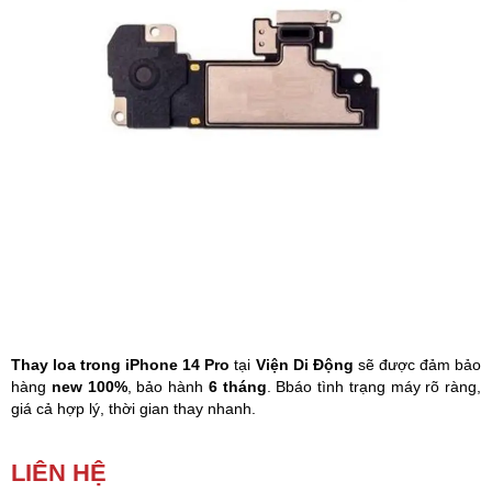
Phụ kiện
Hệ thống:
17 cửa hàng
Tổng đài:
1800.6729
(miễn phí)
(Giờ làm việc: 08h00 - 21h00)
Giới thiệu
Viện Di Động
Tin công nghệ
Đặt lịch ngay
Thay loa trong iPhone 14 Pro
tại
Viện Di Động
sẽ được đảm bảo
hàng
new 100%
, bảo hành
6 tháng
. Bbáo tình trạng máy rõ ràng,
giá cả hợp lý, thời gian thay nhanh.
Loa trong iPhone 14 Pro
chỉ nghe được tai nghe, không sử dụng
LIÊN HỆ
được loa ngoài hoặc ngược lại, không điều chỉnh được âm lượng,
nghe được âm thanh nhưng không có tiếng khi quay video, ghi âm,