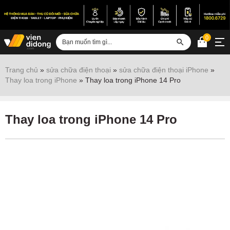
0
Đăng nhập
Trang chủ
»
sửa chữa điện thoại
»
sửa chữa điện thoại iPhone
»
Thay loa trong iPhone
»
Thay loa trong iPhone 14 Pro
Sửa iPhone
Sửa Android
Thay loa trong iPhone 14 Pro
Sửa Vertu
Sửa iPad
Sửa Macbook
Sửa Laptop
Sửa chữa thiết bị khác
Điện thoại