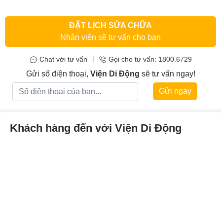
ghi âm, âm thanh quá nhỏ hoặc quá rè,… đó là những dấu hiệu
bạn cần phải
thay loa trong Samsung
ngay lập tức.
ĐẶT LỊCH SỬA CHỮA
Nhân viên sẽ tư vấn cho bạn
|
Chat với tư vấn
Gọi cho tư vấn: 1800.6729
Gửi số điện thoại,
Viện Di Động
sẽ tư vấn ngay!
Gửi ngay
Khách hàng đến với Viện Di Động