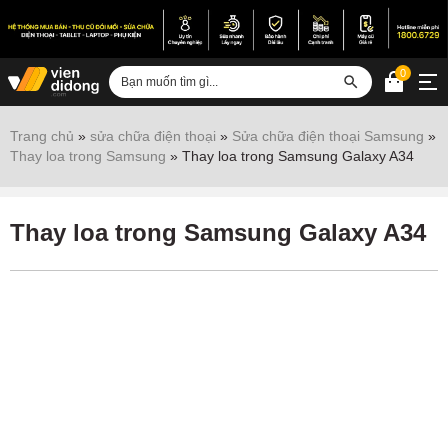
0
Đăng nhập
Trang chủ
»
sửa chữa điện thoại
»
Sửa chữa điện thoại Samsung
»
Thay loa trong Samsung
»
Thay loa trong Samsung Galaxy A34
Sửa iPhone
Sửa Android
Thay loa trong Samsung Galaxy A34
Sửa Vertu
Sửa iPad
Sửa Macbook
Sửa Laptop
Sửa chữa thiết bị khác
Điện thoại