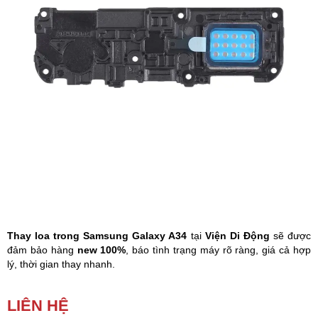
Phụ kiện
Hệ thống:
17 cửa hàng
Tổng đài:
1800.6729
(miễn phí)
(Giờ làm việc: 08h00 - 21h00)
Giới thiệu
Viện Di Động
Tin công nghệ
Đặt lịch ngay
Thay loa trong Samsung Galaxy A34
tại
Viện Di Động
sẽ được
đảm bảo hàng
new 100%
, báo tình trạng máy rõ ràng, giá cả hợp
lý, thời gian thay nhanh.
Loa trong Samsung Galaxy A34
chỉ nghe được tai nghe, không
LIÊN HỆ
sử dụng được loa ngoài hoặc ngược lại, không điều chỉnh được âm
lượng, nghe được âm thanh nhưng không có tiếng khi quay video,