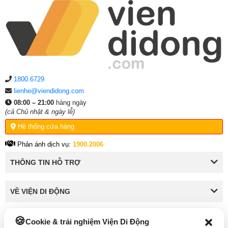
1800.6729
lienhe@viendidong.com
08:00 – 21:00
hàng ngày
(cả Chủ nhật & ngày lễ)
Hệ thống cửa hàng
Phản ánh dịch vụ:
1900.2006
THÔNG TIN HỖ TRỢ
VỀ VIỆN DI ĐỘNG
Cookie & trải nghiệm Viện Di Động
KẾT NỐI VỚI VIỆN DI ĐỘNG