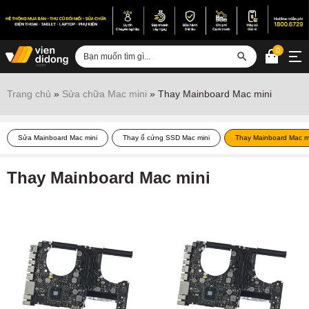
0
Đăng nhập
Trang chủ
»
Sửa chữa Mac mini
»
Thay Mainboard Mac mini
Sửa iPhone
Sửa Mainboard Mac mini
Thay ổ cứng SSD Mac mini
Thay Mainboard Mac m
Sửa Android
Sửa Vertu
Thay Mainboard Mac mini
Sửa iPad
Sửa Macbook
Sửa Laptop
Sửa chữa thiết bị khác
Điện thoại