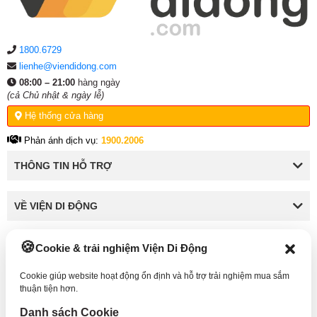
1800.6729
lienhe@viendidong.com
08:00 – 21:00
hàng ngày
(cả Chủ nhật & ngày lễ)
Hệ thống cửa hàng
Phản ánh dịch vụ:
1900.2006
THÔNG TIN HỖ TRỢ
VỀ VIỆN DI ĐỘNG
Cookie & trải nghiệm Viện Di Động
KẾT NỐI VỚI VIỆN DI ĐỘNG
Cookie giúp website hoạt động ổn định và hỗ trợ trải nghiệm mua sắm
thuận tiện hơn.
Danh sách Cookie