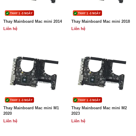
Phụ kiện
THAY 1 -3 NGÀY
THAY 1 -3 NGÀY
Thay Mainboard Mac mini 2014
Thay Mainboard Mac mini 2018
Liên hệ
Liên hệ
Hệ thống:
17 cửa hàng
Tổng đài:
1800.6729
(miễn phí)
(Giờ làm việc: 08h00 - 21h00)
Giới thiệu
Viện Di Động
Tin công nghệ
Đặt lịch ngay
THAY 1 -3 NGÀY
THAY 1 -3 NGÀY
Thay Mainboard Mac mini M1
Thay Mainboard Mac mini M2
2020
2023
Liên hệ
Liên hệ