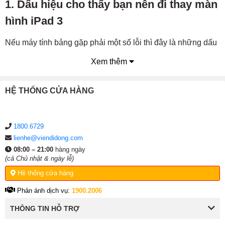
1. Dấu hiệu cho thấy bạn nên đi thay màn
hình iPad 3
Nếu máy tính bảng gặp phải một số lỗi thì đây là những dấu
hiệu như sau:
Xem thêm
Màn hình iPad 3 có sọc đen, xanh, bị giật chớp tắt liên
tục.
HỆ THỐNG CỬA HÀNG
Khi khởi động iPad 3 thì màn hình chỉ toàn màu đen
hoặc màu trắng.
1800.6729
Màn hình iPad 3 có dấu hiệu chảy mực bên trong hiển
lienhe@viendidong.com
thị, có đốm đen lớn.
08:00 – 21:00
hàng ngày
Khi các bạn thấy các dấu hiệu trên thì máy đã bị khá nghiêm
(cả Chủ nhật & ngày lễ)
trọng ảnh hưởng đến phần cứng nên các bạn không thể tự
Hệ thống cửa hàng
khắc phục ở nhà được. Cách tốt nhất là đem máy đến Viện
Phản ánh dịch vụ:
1900.2006
Di Động để được kiểm tra và
thay màn hình iPad chính
hãng
.
THÔNG TIN HỖ TRỢ