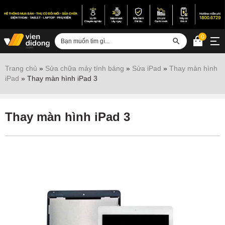
0
Đăng nhập
Trang chủ
»
Sửa chữa máy tính bảng
»
Sửa iPad
»
Thay màn hình
iPad
»
Thay màn hình iPad 3
Sửa iPhone
Sửa Android
Thay màn hình iPad 3
Sửa Vertu
Sửa iPad
Sửa Macbook
Sửa Laptop
Sửa chữa thiết bị khác
Điện thoại