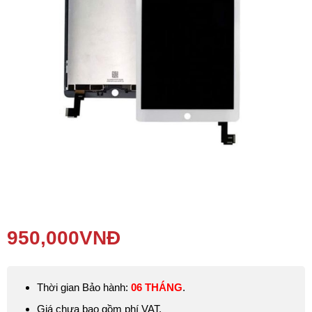
Phụ kiện
Hệ thống:
17 cửa hàng
Tổng đài:
1800.6729
(miễn phí)
(Giờ làm việc: 08h00 - 21h00)
Giới thiệu
Viện Di Động
Tin công nghệ
Đặt lịch ngay
950,000
VNĐ
Thời gian Bảo hành:
06 THÁNG
.
Giá chưa bao gồm phí VAT.