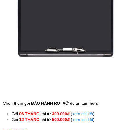
Phụ kiện
Hệ thống:
17 cửa hàng
Tổng đài:
1800.6729
(miễn phí)
(Giờ làm việc: 08h00 - 21h00)
Giới thiệu
Viện Di Động
Tin công nghệ
Đặt lịch ngay
Chọn thêm gói
BẢO HÀNH RƠI VỠ
để an tâm hơn:
Gói
06 THÁNG
chỉ từ
300.000đ
(
xem chi tiết
)
Gói
12 THÁNG
chỉ từ
500.000đ
(
xem chi tiết
)
Thay màn hình MacBook Pro 16 inch M2 Pro 2023
tại
Viện Di