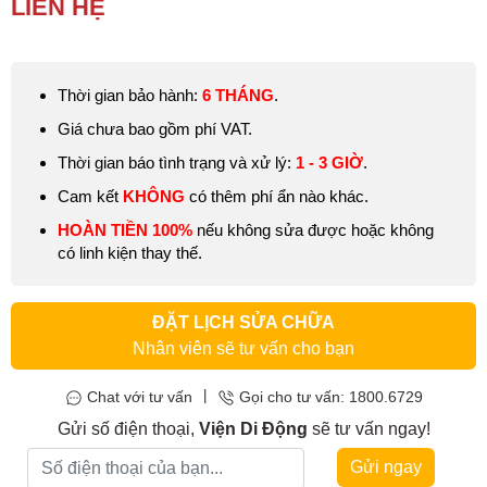
LIÊN HỆ
Động
đảm bảo uy tín, chất lượng, bảo hành
6 tháng
, báo cáo tình
trạng rõ ràng, giá cả hợp lý.
Màn hình MacBook
bị loạn cảm ứng, lúc bấm được lúc không,
Thời gian bảo hành:
6 THÁNG
.
màn hình bị sọc, đốm loang màu,… Đó là dấu hiệu bạn cần
phải
thay màn hình MacBook Pro 16 inch M2 Pro 2023
ngay lập
Giá chưa bao gồm phí VAT.
tức.
Thời gian báo tình trạng và xử lý:
1 - 3 GIỜ
.
Cam kết
KHÔNG
có thêm phí ẩn nào khác.
HOÀN TIỀN 100%
nếu không sửa được hoặc không
có linh kiện thay thế.
ĐẶT LỊCH SỬA CHỮA
Nhân viên sẽ tư vấn cho bạn
|
Chat với tư vấn
Gọi cho tư vấn: 1800.6729
Gửi số điện thoại,
Viện Di Động
sẽ tư vấn ngay!
Gửi ngay