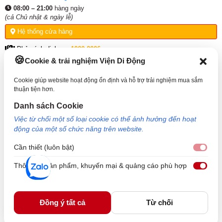
08:00 – 21:00
hàng ngày
(cả Chủ nhật & ngày lễ)
Hệ thống cửa hàng
Phản ánh dịch vụ:
1900.2006
Cookie & trải nghiệm Viện Di Động
THÔNG TIN HỖ TRỢ
Cookie giúp website hoạt động ổn định và hỗ trợ trải nghiệm mua sắm
thuận tiện hơn.
VỀ VIỆN DI ĐỘNG
Danh sách Cookie
Việc từ chối một số loại cookie có thể ảnh hưởng đến hoạt
KẾT NỐI VỚI VIỆN DI ĐỘNG
động của một số chức năng trên website.
Cần thiết (luôn bật)
Cần 
Thông tin sản phẩm, khuyến mại & quảng cáo phù hợp
Thôn
Công Ty TNHH Công Nghệ và Đầu Tư Viện Di Động - 73 Trần Quang Khải, Phường Tân
Định, TP HCM. Mã số doanh nghiệp: 0317265132 - Ngày cấp: 25/04/2022 - Nơi cấp: Sở
kế hoạch và đầu tư TP Hồ Chí Minh. Giám đốc: Nguyễn Ngọc Ngân. Hotline: 1800.6729
Đồng ý tất cả
Từ chối
(miễn phí) - Email: cskh@viendidong.com - Bản quyền thuộc về Viện Di Động.