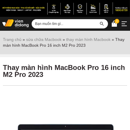
0
Đăng nhập
Trang chủ
»
sửa chữa Macbook
»
thay màn hình Macbook
»
Thay
màn hình MacBook Pro 16 inch M2 Pro 2023
Sửa iPhone
Sửa Android
Thay màn hình MacBook Pro 16 inch
Sửa Vertu
M2 Pro 2023
Sửa iPad
Sửa Macbook
Sửa Laptop
Sửa chữa thiết bị khác
Điện thoại