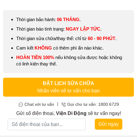
Thời gian bảo hành:
06 THÁNG
.
Thời gian báo tình trạng:
NGAY LẬP TỨC
.
Thời gian sửa chữa/thay thế: chỉ từ
6
0 - 90 PHÚT
.
Cam kết
KHÔNG
có thêm phí ẩn nào khác.
HOÀN TIỀN 100%
nếu không sửa được hoặc không
có linh kiện thay thế.
ĐẶT LỊCH SỬA CHỮA
Nhân viên sẽ tư vấn cho bạn
|
Chat với tư vấn
Gọi cho tư vấn: 1800.6729
Gửi số điện thoại,
Viện Di Động
sẽ tư vấn ngay!
Gửi ngay