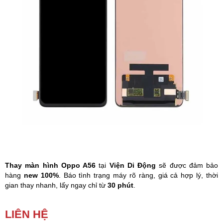
Phụ kiện
Hệ thống:
17 cửa hàng
Tổng đài:
1800.6729
(miễn phí)
(Giờ làm việc: 08h00 - 21h00)
Giới thiệu
Viện Di Động
Tin công nghệ
Đặt lịch ngay
Thay màn hình Oppo A56
tại
Viện Di Động
sẽ được đảm bảo
hàng
new 100%
. Báo tình trạng máy rõ ràng, giá cả hợp lý, thời
gian thay nhanh, lấy ngay chỉ từ
30 phút
.
Màn hình Oppo
bị loạn cảm ứng, lúc bấm được lúc không, màn
LIÊN HỆ
hình bị sọc, đốm loang màu,… Đó là dấu hiệu bạn cần phải
thay
màn hình Oppo A56
ngay lập tức.