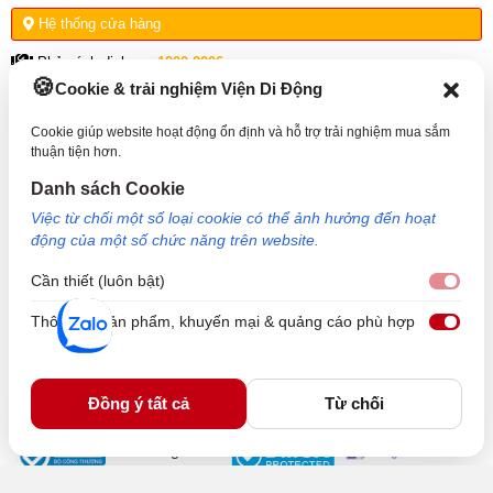
Hệ thống cửa hàng
Phản ánh dịch vụ:
1900.2006
Cookie & trải nghiệm Viện Di Động
THÔNG TIN HỖ TRỢ
Cookie giúp website hoạt động ổn định và hỗ trợ trải nghiệm mua sắm
thuận tiện hơn.
VỀ VIỆN DI ĐỘNG
Danh sách Cookie
Việc từ chối một số loại cookie có thể ảnh hưởng đến hoạt
KẾT NỐI VỚI VIỆN DI ĐỘNG
động của một số chức năng trên website.
Cần thiết (luôn bật)
Cần 
Thông tin sản phẩm, khuyến mại & quảng cáo phù hợp
Thôn
Công Ty TNHH Công Nghệ và Đầu Tư Viện Di Động - 73 Trần Quang Khải, Phường Tân
Định, TP HCM. Mã số doanh nghiệp: 0317265132 - Ngày cấp: 25/04/2022 - Nơi cấp: Sở
kế hoạch và đầu tư TP Hồ Chí Minh. Giám đốc: Nguyễn Ngọc Ngân. Hotline: 1800.6729
Đồng ý tất cả
Từ chối
(miễn phí) - Email: cskh@viendidong.com - Bản quyền thuộc về Viện Di Động.