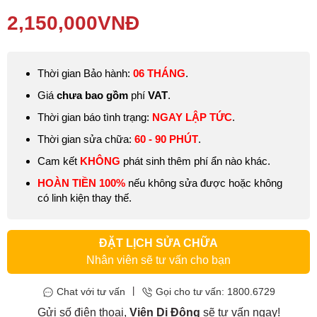
Viện Di Động
.
2,150,000
VNĐ
Thay màn hình Samsung Galaxy A8 (2018)
nhằm mang lại kết
quả sửa chữa như ý muốn, hoạt động hiệu quả như ban đầu để
khắc phục một số lỗi như: liệt cảm ứng, không hiển thị, xuất hiện
Thời gian Bảo hành:
06 THÁNG
.
các vết đốm, mất màu, bị nhòe và một số ảnh hưởng liên quan
khác.
Giá
chưa bao gồm
phí
VAT
.
Thời gian báo tình trạng:
NGAY LẬP TỨC
.
Thời gian sửa chữa:
60
- 90 PHÚT
.
Cam kết
KHÔNG
phát sinh thêm phí ẩn nào khác.
HOÀN TIỀN 100%
nếu không sửa được hoặc không
có linh kiện thay thế.
ĐẶT LỊCH SỬA CHỮA
Nhân viên sẽ tư vấn cho bạn
|
Chat với tư vấn
Gọi cho tư vấn: 1800.6729
Gửi số điện thoại,
Viện Di Động
sẽ tư vấn ngay!