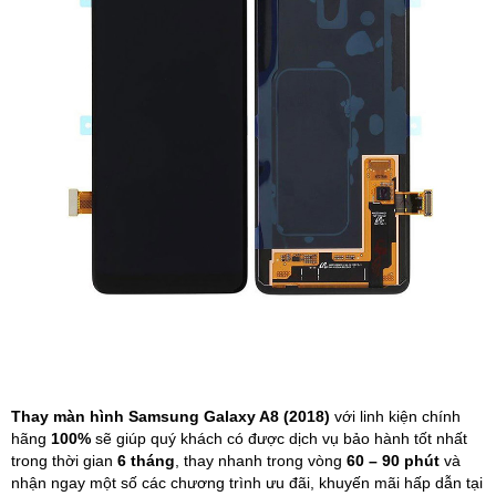
Phụ kiện
Hệ thống:
17 cửa hàng
Tổng đài:
1800.6729
(miễn phí)
(Giờ làm việc: 08h00 - 21h00)
Giới thiệu
Viện Di Động
Tin công nghệ
Đặt lịch ngay
Thay màn hình Samsung Galaxy A8 (2018)
với linh kiện chính
hãng
100%
sẽ giúp quý khách
có được dịch vụ bảo hành tốt nhất
trong thời gian
6 tháng
, thay nhanh trong vòng
60 – 90 phút
và
nhận ngay một số các chương trình ưu đãi, khuyến mãi hấp dẫn tại