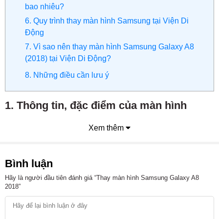
bao nhiêu?
6. Quy trình thay màn hình Samsung tại Viện Di
Động
7. Vì sao nên thay màn hình Samsung Galaxy A8
(2018) tại Viện Di Động?
8. Những điều cần lưu ý
1. Thông tin, đặc điểm của màn hình
Samsung Galaxy A8 (2018)
Xem thêm
Đây là phiên bản hướng đến phân khúc cao cấp, Samsung
Galaxy A8 (2018) đang sở hữu màn hình công nghệ
Super
Bình luận
AMOLED
có kích thước
5.6 inch
kết với cùng với độ phân
giải
FullHD
. Do đó, phần hiển thị luôn có chất lượng sắc
Hãy là người đầu tiên đánh giá “Thay màn hình Samsung Galaxy A8
2018”
nét, màu sắc rực rỡ cùng với cường độ ánh sáng cao.