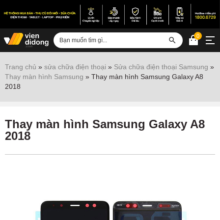
0
Đăng nhập
Trang chủ
»
sửa chữa điện thoại
»
Sửa chữa điện thoại Samsung
»
Thay màn hình Samsung
»
Thay màn hình Samsung Galaxy A8
Sửa iPhone
2018
Sửa Android
Sửa Vertu
Thay màn hình Samsung Galaxy A8
2018
Sửa iPad
Sửa Macbook
Sửa Laptop
Sửa chữa thiết bị khác
Điện thoại