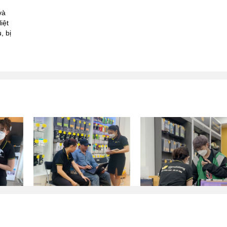
và
iệt
, bị