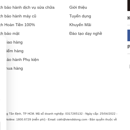
ch bảo hành dịch vụ sửa chữa
Giới thiệu
ch bảo hành máy cũ
Tuyển dụng
K
ch Hoàn Tiền 100%
Khuyến Mãi
ch bảo mật
Đào tạo dạy nghề
ch giao hàng
ch kiểm hàng
ch bảo hành Phụ kiện
ẫn mua hàng
Cần thiết (luôn bật)
Thông tin sản phẩm, khuyến mại & quảng cáo phù hợp
hường Tân Định, TP HCM. Mã số doanh nghiệp: 0317265132 - Ngày cấp: 25/04/2022 -
n. Hotline: 1800.6729 (miễn phí) - Email: cskh@viendidong.com - Bản quyền thuộc về