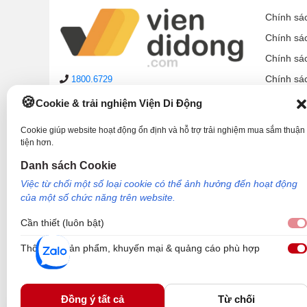
Chính sá
Chính sá
Chính sá
Chính sá
1800.6729
lienhe@viendidong.com
Chính sá
Cookie & trải nghiệm Viện Di Động
08:00 – 21:00
hàng ngày
Chính sá
(cả Chủ nhật & ngày lễ)
Cookie giúp website hoạt động ổn định và hỗ trợ trải nghiệm mua sắm thuận
Chính sá
tiện hơn.
Hệ thống cửa hàng
Hướng d
Danh sách Cookie
Phản ánh dịch vụ:
1900.2006
Việc từ chối một số loại cookie có thể ảnh hưởng đến hoạt động
của một số chức năng trên website.
Cần thiết (luôn bật)
Thông tin sản phẩm, khuyến mại & quảng cáo phù hợp
Công Ty TNHH Công Nghệ và Đầu Tư Viện Di Động - 73 Trần Quang Khải, P
Nơi cấp: Sở kế hoạch và đầu tư TP Hồ Chí Minh. Giám đốc: Nguyễn Ngọc Ngâ
Viện Di Động.
Đồng ý tất cả
Từ chối