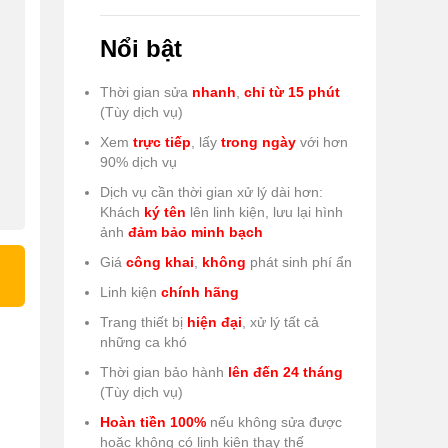
Nổi bật
Thời gian sửa
nhanh
,
chỉ từ 15 phút
(Tùy dịch vụ)
Xem
trực tiếp
, lấy
trong ngày
với hơn
90% dịch vụ
Dịch vụ cần thời gian xử lý dài hơn:
Khách
ký tên
lên linh kiện, lưu lại hình
ảnh
đảm bảo minh bạch
Giá
công khai
,
không
phát sinh phí ẩn
Linh kiện
chính hãng
Trang thiết bị
hiện đại
, xử lý tất cả
những ca khó
Thời gian bảo hành
lên đến 24 tháng
(Tùy dịch vụ)
Hoàn tiền 100%
nếu không sửa được
hoặc không có linh kiện thay thế