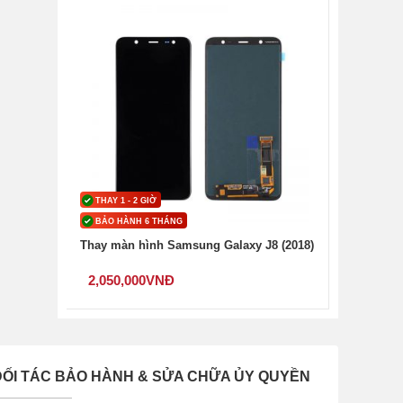
THAY 1 - 2 GIỜ
BẢO HÀNH 6 THÁNG
Thay màn hình Samsung Galaxy J8 (2018)
2,050,000
VNĐ
ĐỐI TÁC BẢO HÀNH & SỬA CHỮA ỦY QUYỀN