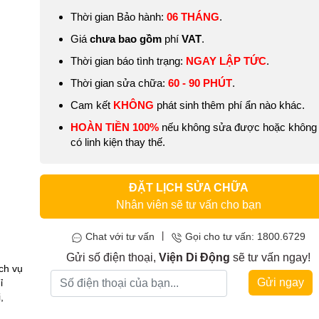
Thời gian Bảo hành:
06 THÁNG
.
Giá
chưa bao gồm
phí
VAT
.
Thời gian báo tình trạng:
NGAY LẬP TỨC
.
Thời gian sửa chữa:
60
- 90 PHÚT
.
Cam kết
KHÔNG
phát sinh thêm phí ẩn nào khác.
HOÀN TIỀN 100%
nếu không sửa được hoặc không
có linh kiện thay thế.
ĐẶT LỊCH SỬA CHỮA
Nhân viên sẽ tư vấn cho bạn
|
Chat với tư vấn
Gọi cho tư vấn: 1800.6729
Gửi số điện thoại,
Viện Di Động
sẽ tư vấn ngay!
ch vụ
Gửi ngay
ỉ
,