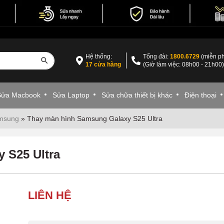
Hệ thống:
Tổng đài:
1800.6729
(miễn ph
17 cửa hàng
(Giờ làm việc: 08h00 - 21h00
Sửa Macbook
Sửa Laptop
Sửa chữa thiết bị khác
Điện thoại
amsung
»
Thay màn hình Samsung Galaxy S25 Ultra
 S25 Ultra
LIÊN HỆ