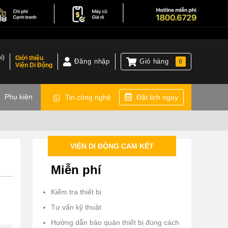
í)
Giới thiệu
Đăng nhập
Giỏ hàng
0
Viện Di Động
)
Phụ kiện
Tin công nghệ
Đặt lịch ngay
VIỆN DI ĐỘNG CAM KẾT
Miễn phí
Kiểm tra thiết bị
Tư vấn kỹ thuật
Hướng dẫn bảo quản thiết bị đúng cách