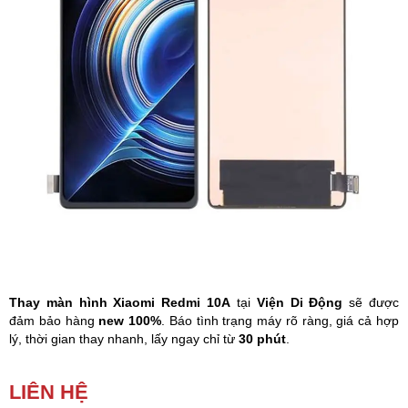
Phụ kiện
Hệ thống:
17 cửa hàng
Tổng đài:
1800.6729
(miễn phí)
(Giờ làm việc: 08h00 - 21h00)
Giới thiệu
Viện Di Động
Tin công nghệ
Đặt lịch ngay
Thay màn hình Xiaomi Redmi 10A
tại
Viện Di Động
sẽ được
đảm bảo hàng
new 100%
. Báo tình trạng máy rõ ràng, giá cả hợp
lý, thời gian thay nhanh, lấy ngay chỉ từ
30 phút
.
Màn hình Xiaomi
bị loạn cảm ứng, lúc bấm được lúc không, màn
LIÊN HỆ
hình bị sọc, đốm loang màu,… Đó là dấu hiệu bạn cần phải
thay
màn hình Xiaomi Redmi 10A
ngay lập tức.