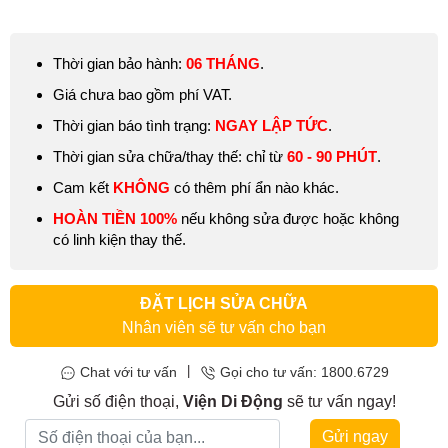
Thời gian bảo hành:
06 THÁNG
.
Giá chưa bao gồm phí VAT.
Thời gian báo tình trạng:
NGAY LẬP TỨC
.
Thời gian sửa chữa/thay thế: chỉ từ
60 - 90 PHÚT
.
Cam kết
KHÔNG
có thêm phí ẩn nào khác.
HOÀN TIỀN 100%
nếu không sửa được hoặc không
có linh kiện thay thế.
ĐẶT LỊCH SỬA CHỮA
Nhân viên sẽ tư vấn cho bạn
|
Chat với tư vấn
Gọi cho tư vấn: 1800.6729
Gửi số điện thoại,
Viện Di Động
sẽ tư vấn ngay!
Gửi ngay