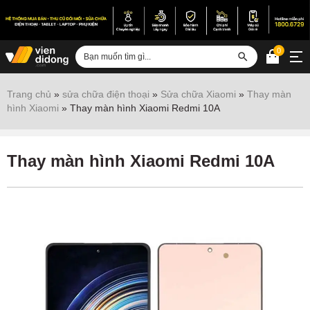
0
Đăng nhập
Trang chủ
»
sửa chữa điện thoại
»
Sửa chữa Xiaomi
»
Thay màn
hình Xiaomi
»
Thay màn hình Xiaomi Redmi 10A
Sửa iPhone
Sửa Android
Thay màn hình Xiaomi Redmi 10A
Sửa Vertu
Sửa iPad
Sửa Macbook
Sửa Laptop
Sửa chữa thiết bị khác
Điện thoại