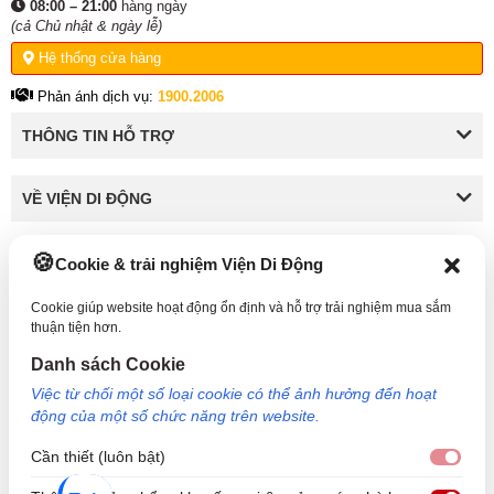
08:00 – 21:00
hàng ngày
(cả Chủ nhật & ngày lễ)
Hệ thống cửa hàng
Phản ánh dịch vụ:
1900.2006
THÔNG TIN HỖ TRỢ
VỀ VIỆN DI ĐỘNG
Cookie & trải nghiệm Viện Di Động
KẾT NỐI VỚI VIỆN DI ĐỘNG
Cookie giúp website hoạt động ổn định và hỗ trợ trải nghiệm mua sắm
thuận tiện hơn.
Danh sách Cookie
Công Ty TNHH Công Nghệ và Đầu Tư Viện Di Động - 73 Trần Quang Khải, Phường Tân
Việc từ chối một số loại cookie có thể ảnh hưởng đến hoạt
Định, TP HCM. Mã số doanh nghiệp: 0317265132 - Ngày cấp: 25/04/2022 - Nơi cấp: Sở
động của một số chức năng trên website.
kế hoạch và đầu tư TP Hồ Chí Minh. Giám đốc: Nguyễn Ngọc Ngân. Hotline: 1800.6729
(miễn phí) - Email: cskh@viendidong.com - Bản quyền thuộc về Viện Di Động.
Cần thiết (luôn bật)
Cần 