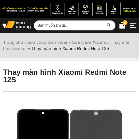
0
Đăng nhập
Trang chủ
»
sửa chữa điện thoại
»
Sửa chữa Xiaomi
»
Thay màn
hình Xiaomi
»
Thay màn hình Xiaomi Redmi Note 12S
Sửa iPhone
Sửa Android
Thay màn hình Xiaomi Redmi Note
Sửa Vertu
12S
Sửa iPad
Sửa Macbook
Sửa Laptop
Sửa chữa thiết bị khác
Điện thoại