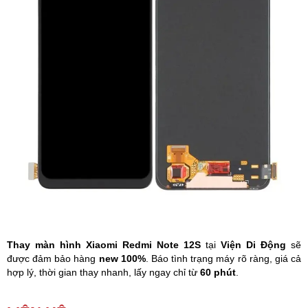
Phụ kiện
Hệ thống:
17 cửa hàng
Tổng đài:
1800.6729
(miễn phí)
(Giờ làm việc: 08h00 - 21h00)
Giới thiệu
Viện Di Động
Tin công nghệ
Đặt lịch ngay
Thay màn hình Xiaomi Redmi Note 12S
tại
Viện Di Động
sẽ
được đảm bảo hàng
new 100%
. Báo tình trạng máy rõ ràng, giá cả
hợp lý, thời gian thay nhanh, lấy ngay chỉ từ
60 phút
.
Màn hình Xiaomi
bị loạn cảm ứng, lúc bấm được lúc không, màn