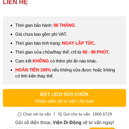
LIÊN HỆ
hình bị sọc, đốm loang màu,… Đó là dấu hiệu bạn cần phải
thay
màn hình Xiaomi Redmi
ngay lập tức.
Thời gian bảo hành:
06 THÁNG
.
Giá chưa bao gồm phí VAT.
Thời gian báo tình trạng:
NGAY LẬP TỨC
.
Thời gian sửa chữa/thay thế: chỉ từ
60 - 90 PHÚT
.
Cam kết
KHÔNG
có thêm phí ẩn nào khác.
HOÀN TIỀN 100%
nếu không sửa được hoặc không
có linh kiện thay thế.
ĐẶT LỊCH SỬA CHỮA
Nhân viên sẽ tư vấn cho bạn
|
Chat với tư vấn
Gọi cho tư vấn: 1800.6729
Gửi số điện thoại,
Viện Di Động
sẽ tư vấn ngay!