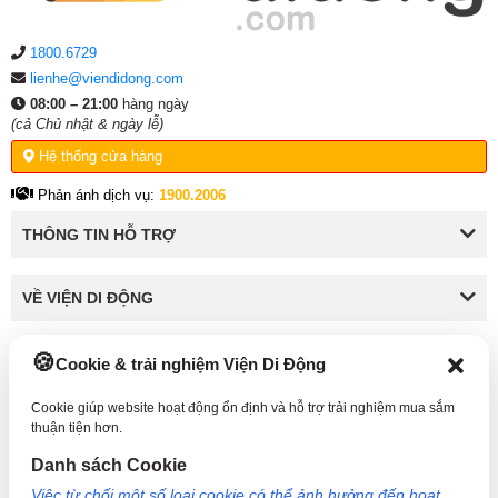
1800.6729
lienhe@viendidong.com
08:00 – 21:00
hàng ngày
(cả Chủ nhật & ngày lễ)
Hệ thống cửa hàng
Phản ánh dịch vụ:
1900.2006
THÔNG TIN HỖ TRỢ
VỀ VIỆN DI ĐỘNG
Cookie & trải nghiệm Viện Di Động
KẾT NỐI VỚI VIỆN DI ĐỘNG
Cookie giúp website hoạt động ổn định và hỗ trợ trải nghiệm mua sắm
thuận tiện hơn.
Danh sách Cookie
Công Ty TNHH Công Nghệ và Đầu Tư Viện Di Động - 73 Trần Quang Khải, Phường Tân
Việc từ chối một số loại cookie có thể ảnh hưởng đến hoạt