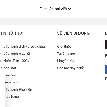
ng
]
Đọc tiếp bài viết
Huawei
thay màn hình điện thoại
awei bị vỡ, trầy xước
hính hãng
TIN HỖ TRỢ
VỀ VIỆN DI ĐỘNG
ín, chất lượng?
ào?
ch bảo hành dịch vụ sửa chữa
Giới thiệu
ch bảo hành máy cũ
Tuyển dụng
K
g đến màn hình không?
ch Hoàn Tiền 100%
Khuyến Mãi
năng chống nước không?
ch bảo mật
Đào tạo dạy nghề
ch giao hàng
ay mặt kính Huawei
ch kiểm hàng
wei bằng công nghệ chân không chính là cách tốt nhất để bạn có
ch bảo hành Phụ kiện
o phải thay cả màn hình? Hãy tham khảo những
dấu hiệu
sau đây
ẫn mua hàng