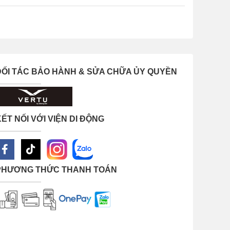
ĐỐI TÁC BẢO HÀNH & SỬA CHỮA ỦY QUYỀN
ẾT NỐI VỚI VIỆN DI ĐỘNG
PHƯƠNG THỨC THANH TOÁN
 thể tiết kiệm chi phí. Tuy nhiên, bạn không
 để
sửa chữa Huawei
và thay mặt kính điện