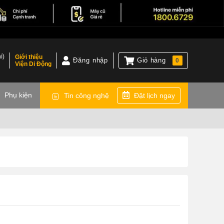
í)
Giới thiệu
Đăng nhập
Giỏ hàng
0
Viện Di Động
)
Phụ kiện
Tin công nghệ
Đặt lịch ngay