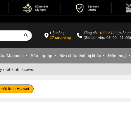
Hệ thống:
Tổng đài:
1800.6729
(miễn ph
17 cửa hàng
(Giờ làm việc: 08h00 - 21h00
Sửa Macbook
Sửa Laptop
Sửa chữa thiết bị khác
Điện thoại
y mặt kính Huawei
 mặt kính Huawei