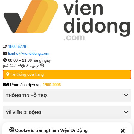
1800.6729
lienhe@viendidong.com
08:00 – 21:00
hàng ngày
(cả Chủ nhật & ngày lễ)
Hệ thống cửa hàng
Phản ánh dịch vụ:
1900.2006
THÔNG TIN HỖ TRỢ
VỀ VIỆN DI ĐỘNG
Cookie & trải nghiệm Viện Di Động
KẾT NỐI VỚI VIỆN DI ĐỘNG