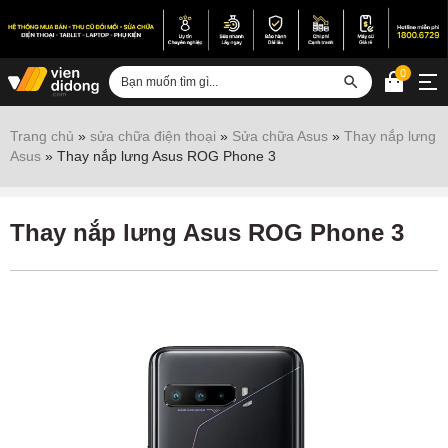
0
Đăng nhập
Trang chủ
»
sửa chữa điện thoại
»
Sửa chữa Asus
»
Thay nắp lưng
Asus
»
Thay nắp lưng Asus ROG Phone 3
Sửa iPhone
Sửa Android
Thay nắp lưng Asus ROG Phone 3
Sửa Vertu
Sửa iPad
Sửa Macbook
Sửa Laptop
Sửa chữa thiết bị khác
Điện thoại