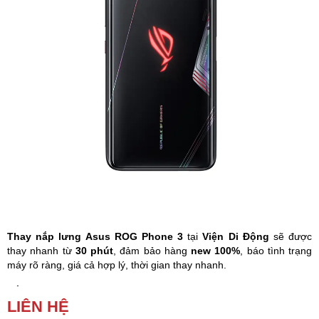
Phụ kiện
Hệ thống:
17 cửa hàng
Tổng đài:
1800.6729
(miễn phí)
(Giờ làm việc: 08h00 - 21h00)
Giới thiệu
Viện Di Động
Tin công nghệ
Đặt lịch ngay
Thay nắp lưng Asus ROG Phone 3
tại
Viện Di Động
sẽ được
thay nhanh từ
30 phút
, đảm bảo hàng
new 100%
, báo tình trạng
máy rõ ràng, giá cả hợp lý, thời gian thay nhanh.
Nắp lưng Asus ROG Phone 3
bị nứt, vỡ, xuất hiện các vết trầy
LIÊN HỆ
xước do tiếp xúc với vật nhọn,… đó là dấu hiệu bạn phải thay
nắp
lưng
Asus ROG Phone 3
.