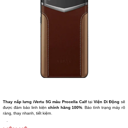
Phụ kiện
Hệ thống:
17 cửa hàng
Tổng đài:
1800.6729
(miễn phí)
(Giờ làm việc: 08h00 - 21h00)
Giới thiệu
Viện Di Động
Tin công nghệ
Đặt lịch ngay
Thay nắp lưng iVertu 5G màu Procella Calf
tại
Viện Di Động
sẽ
được đảm bảo linh kiện
chính hãng 100%
. Báo tình trạng máy rõ
ràng, thay nhanh, tiết kiệm.
Nắp lưng iVertu 5G màu Procella Calf
bị trầy xước, người dùng