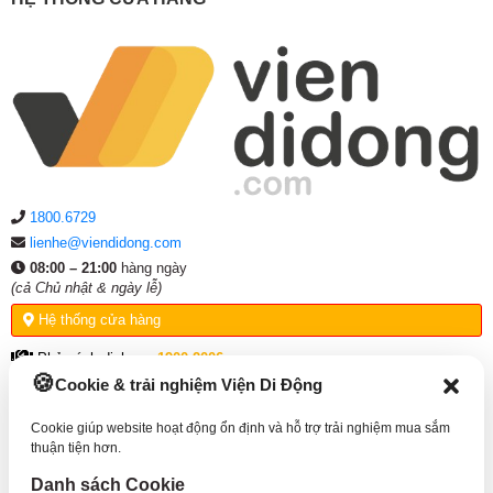
1800.6729
lienhe@viendidong.com
08:00 – 21:00
hàng ngày
(cả Chủ nhật & ngày lễ)
Hệ thống cửa hàng
Phản ánh dịch vụ:
1900.2006
Cookie & trải nghiệm Viện Di Động
THÔNG TIN HỖ TRỢ
Cookie giúp website hoạt động ổn định và hỗ trợ trải nghiệm mua sắm
thuận tiện hơn.
VỀ VIỆN DI ĐỘNG
Danh sách Cookie