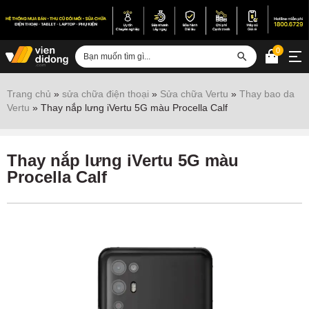
0
Đăng nhập
Trang chủ
»
sửa chữa điện thoại
»
Sửa chữa Vertu
»
Thay bao da
Vertu
»
Thay nắp lưng iVertu 5G màu Procella Calf
Sửa iPhone
Sửa Android
Thay nắp lưng iVertu 5G màu
Sửa Vertu
Procella Calf
Sửa iPad
Sửa Macbook
Sửa Laptop
Sửa chữa thiết bị khác
Điện thoại