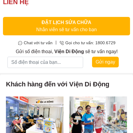
LIÊN HỆ
bất cẩn làm rơi làm nắp lưng bị vỡ, rạn mặt sau,… đó là những dấu
hiệu bạn cần phải
thay nắp lưng iVertu 5G màu Procella
Calf
ngay lập tức.
ĐẶT LỊCH SỬA CHỮA
Nhân viên sẽ tư vấn cho bạn
|
Chat với tư vấn
Gọi cho tư vấn: 1800.6729
Gửi số điện thoại,
Viện Di Động
sẽ tư vấn ngay!
Gửi ngay
Khách hàng đến với Viện Di Động